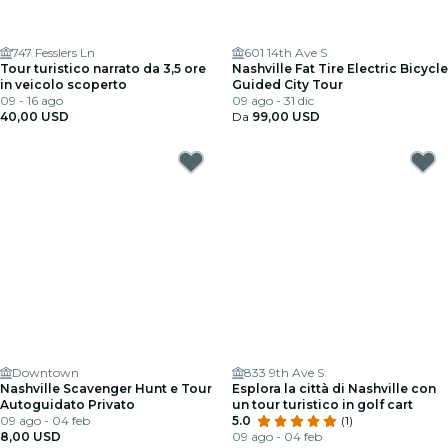
747 Fesslers Ln
601 14th Ave S
Tour turistico narrato da 3,5 ore
Nashville Fat Tire Electric Bicycle
in veicolo scoperto
Guided City Tour
09 - 16 ago
09 ago - 31 dic
40,00 USD
Da
99,00 USD
Downtown
833 9th Ave S
Nashville Scavenger Hunt e Tour
Esplora la città di Nashville con
Autoguidato Privato
un tour turistico in golf cart
09 ago - 04 feb
5.0
(1)
8,00 USD
09 ago - 04 feb