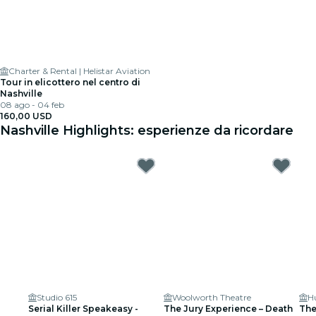
Charter & Rental | Helistar Aviation
Tour in elicottero nel centro di
Nashville
08 ago - 04 feb
160,00 USD
Nashville Highlights: esperienze da ricordare
Studio 615
Woolworth Theatre
H
Serial Killer Speakeasy -
The Jury Experience – Death
The