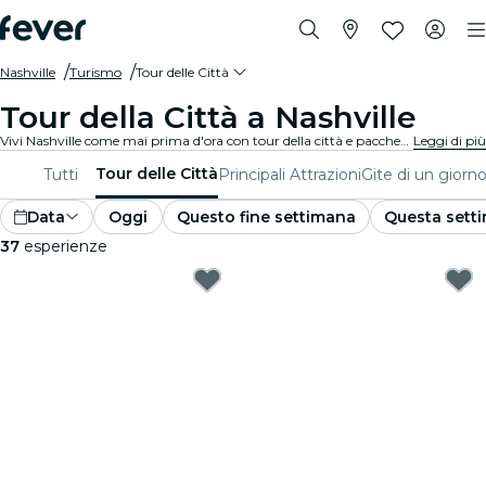
Nashville
Turismo
Tour delle Città
Tour della Città a Nashville
Vivi Nashville come mai prima d'ora con tour della città e pacchetti turistici. Mentre esplori i famosi luoghi di interesse, le gemme nascoste e i luoghi tipici di Nashville, scoprirai le storie che danno vita alla città.
Leggi di più
Tour delle Città
Tutti
Principali Attrazioni
Gite di un giorn
Data
Oggi
Questo fine settimana
Questa sett
37
esperienze