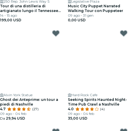
250 Rep. John Lewis Way S
Legislative Plaza
Tour di una distilleria di
Music City Puppet Narrated
artigianato lungo il Tennessee
Walking Tour con Puppeteer
Whiskey Trail con degustazioni
14 - 15 ago
09 ago - 31 gen
da Nashville
199,00 USD
0,00 USD
Alvin York Statue
Hard Rock Cafe
Ghost dei Anteprime: un tour a
Seeking Spirits Haunted Night-
piedi di Nashville
Time Pub Crawl a Nashville
4.7
(27)
4.0
(4)
09 ago - 04 feb
09 ago - 04 feb
Da
29,94 USD
35,00 USD