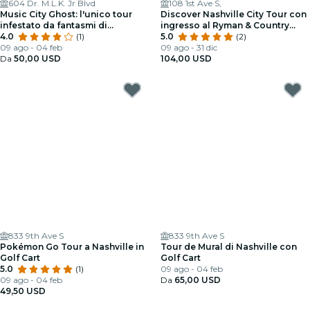
604 Dr. M.L.K. Jr Blvd
108 1st Ave S,
Music City Ghost: l'unico tour
Discover Nashville City Tour con
infestato da fantasmi di
ingresso al Ryman & Country
Nashville
4.0
(1)
Music Hall of Fame
5.0
(2)
09 ago - 04 feb
09 ago - 31 dic
Da
50,00 USD
104,00 USD
833 9th Ave S
833 9th Ave S
Pokémon Go Tour a Nashville in
Tour de Mural di Nashville con
Golf Cart
Golf Cart
5.0
(1)
09 ago - 04 feb
09 ago - 04 feb
Da
65,00 USD
49,50 USD