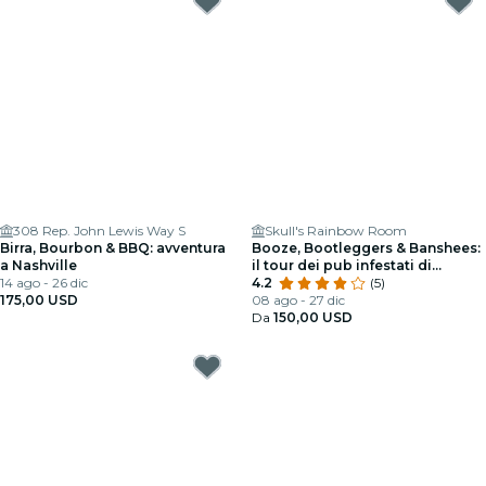
308 Rep. John Lewis Way S
Skull's Rainbow Room
Birra, Bourbon & BBQ: avventura
Booze, Bootleggers & Banshees:
a Nashville
il tour dei pub infestati di
14 ago - 26 dic
Nashville
4.2
(5)
175,00 USD
08 ago - 27 dic
Da
150,00 USD