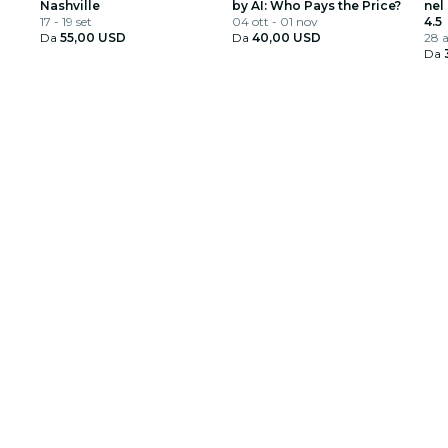
Nashville
by AI: Who Pays the Price?
nel
17 - 19 set
04 ott - 01 nov
4.5
Da
55,00 USD
Da
40,00 USD
28 
Da