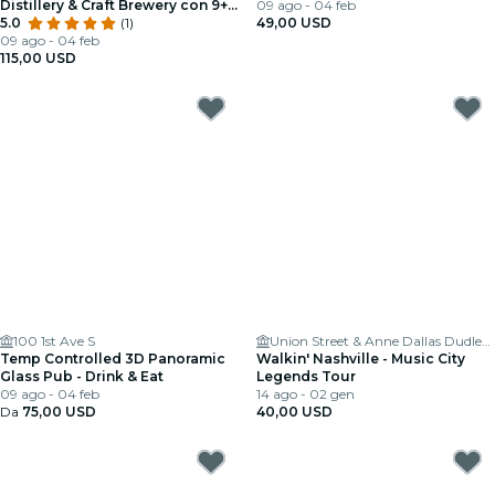
Distillery & Craft Brewery con 9+
09 ago - 04 feb
degustazioni
5.0
(1)
49,00 USD
09 ago - 04 feb
115,00 USD
100 1st Ave S
Union Street & Anne Dallas Dudley Boulevard
Temp Controlled 3D Panoramic
Walkin' Nashville - Music City
Glass Pub - Drink & Eat
Legends Tour
09 ago - 04 feb
14 ago - 02 gen
Da
75,00 USD
40,00 USD