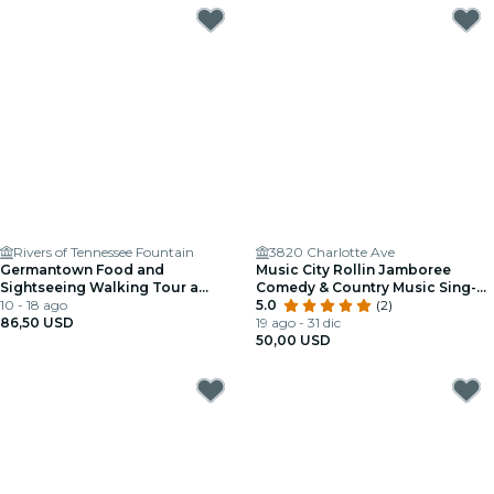
Rivers of Tennessee Fountain
3820 Charlotte Ave
Germantown Food and
Music City Rollin Jamboree
Sightseeing Walking Tour a
Comedy & Country Music Sing-
Nashville
10 - 18 ago
Along Tour
5.0
(2)
86,50 USD
19 ago - 31 dic
50,00 USD