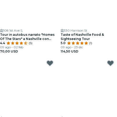
108 1st Ave S,
330 Harrison St
Tour in autobus narrato "Homes
Taste of Nashville Food &
Of The Stars" a Nashville con
Sightseeing Tour
oltre 30 abitazioni di celebrità
4.4
(5)
5.0
(1)
09 ago - 02 feb
09 ago - 23 dic
70,00 USD
114,50 USD