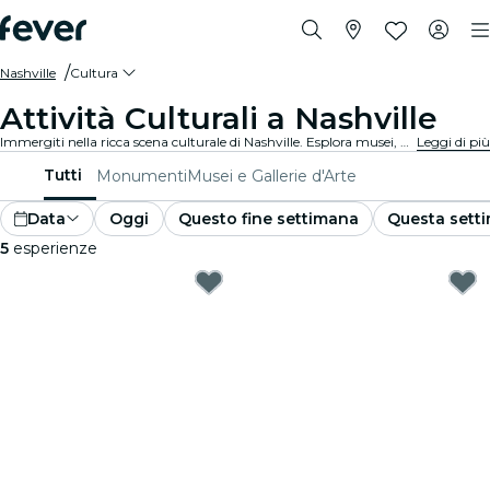
Nashville
Cultura
Attività Culturali a Nashville
Immergiti nella ricca scena culturale di Nashville. Esplora musei, partecipa a eventi culturali e soddisfa la tua sete di conoscenza.
Leggi di più
Tutti
Monumenti
Musei e Gallerie d'Arte
Data
Oggi
Questo fine settimana
Questa sett
5
esperienze