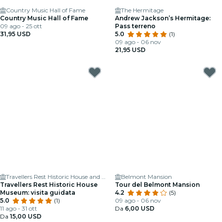
Country Music Hall of Fame
The Hermitage
Country Music Hall of Fame
Andrew Jackson’s Hermitage:
09 ago - 25 ott
Pass terreno
31,95 USD
5.0
(1)
09 ago - 06 nov
21,95 USD
Travellers Rest Historic House and Museum
Belmont Mansion
Travellers Rest Historic House
Tour del Belmont Mansion
Museum: visita guidata
4.2
(5)
5.0
(1)
09 ago - 06 nov
11 ago - 31 ott
Da
6,00 USD
Da
15,00 USD