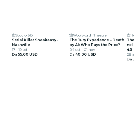
Studio 615
Woolworth Theatre
H
Serial Killer Speakeasy -
The Jury Experience – Death
The
Nashville
by AI: Who Pays the Price?
nel
17 - 19 set
04 ott - 01 nov
4.5
Da
55,00 USD
Da
40,00 USD
28 
Da