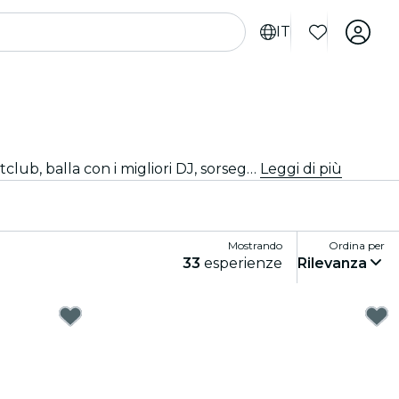
IT
Scopri la vivace vita notturna di Madrid, dove l'energia è elettrica e la musica non si ferma mai. Visita i migliori nightclub, balla con i migliori DJ, sorseggia drink premium e goditi feste epiche. Pronto per una serata indimenticabile?
Leggi di più
Mostrando
Ordina per
33
esperienze
Rilevanza