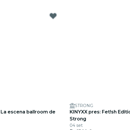
STRONG
- La escena ballroom de
KINYXX pres: Fet!sh Editio
Strong
04 set