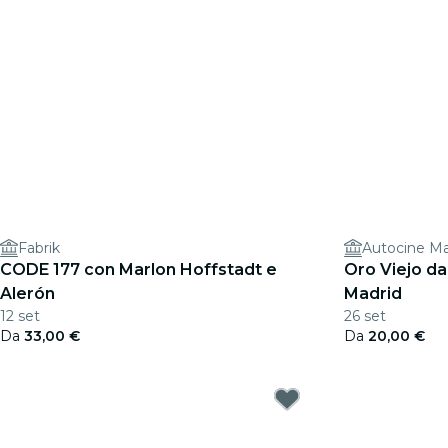
Fabrik
Autocine M
CODE 177 con Marlon Hoffstadt e
Oro Viejo da
Alerón
Madrid
12 set
26 set
Da
33,00 €
Da
20,00 €