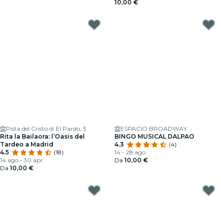
10,00 €
Pista del Cristo di El Pardo, 3
ESPACIO BROADWAY
Rita la Bailaora: l’Oasis del
BINGO MUSICAL DALPAO
Tardeo a Madrid
4.3
(4)
4.5
(18)
14 - 28 ago
14 ago - 30 apr
Da
10,00 €
Da
10,00 €