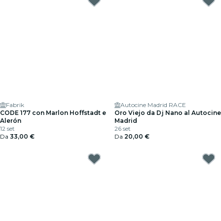
Fabrik
Autocine Madrid RACE
CODE 177 con Marlon Hoffstadt e
Oro Viejo da Dj Nano al Autocine
Alerón
Madrid
12 set
26 set
Da
33,00 €
Da
20,00 €