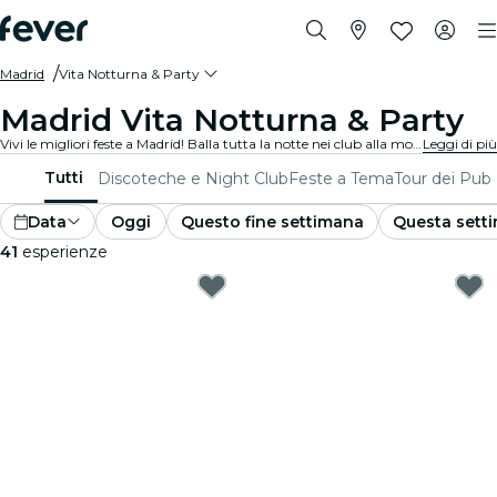
Madrid
Vita Notturna & Party
Madrid Vita Notturna & Party
Vivi le migliori feste a Madrid! Balla tutta la notte nei club alla moda, sorseggia cocktail deliziosi nei bar eleganti e goditi la musica dal vivo in locali vivaci. Perfetto per nottambuli e amanti delle feste che cercano serate indimenticabili.
Leggi di più
Tutti
Discoteche e Night Club
Feste a Tema
Tour dei Pub
Data
Oggi
Questo fine settimana
Questa sett
41
esperienze