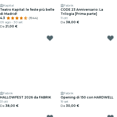
Kapital
Fabrik
Teatro Kapital: le feste più belle
CODE 23 Anniversario: La
di Madrid!
Trilogia [Prima parte]
4.3
(1944)
11 ott
09 ago - 30 set
Da
38,00 €
Da
21,00 €
Fabrik
Fabrik
HALLOWFEST 2026 da FABRIK
Opening di 150 con HARDWELL
31 ott
19 set
Da
38,00 €
Da
30,00 €