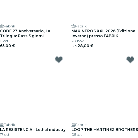
Fabrik
Fabrik
CODE 23 Anniversario, La
MAKINEROS XXL 2026 (Edizione
Trilogia: Pass 3 giorni
inverno) presso FABRIK
11 ott
28 nov
65,00 €
Da
28,00 €
Fabrik
Fabrik
LA RESISTENCIA - Lethal industry
LOOP THE MARTINEZ BROTHERS
17 ott
05 set