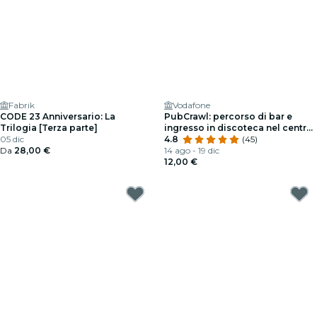
Fabrik
Vodafone
CODE 23 Anniversario: La
PubCrawl: percorso di bar e
Trilogia [Terza parte]
ingresso in discoteca nel centro
05 dic
di Madrid
4.8
(45)
Da
28,00 €
14 ago - 19 dic
12,00 €