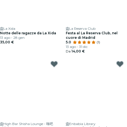
La Xida
La Reserva Club
Notte delle ragazze da La Xida
Festa al La Reserva Club, nel
13 ago - 28 gen
cuore di Madrid
35,00 €
5.0
(1)
13 ago - 31 dic
Da
14,00 €
High Bar Shisha Lounge - 嗨吧
Enbabia Library