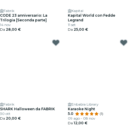
Fabrik
Kapital
CODE 23 anniversario: La
Kapital World con Fedde
Trilogia [Seconda parte]
Legrand
14 nov
11 set
Da
28,00 €
Da
25,00 €
Fabrik
Enbabia Library
SHARK Halloween da FABRIK
Karaoke Night
30 ott
5.0
(1)
Da
20,00 €
09 ago - 08 nov
Da
12,00 €