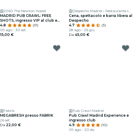
2060 The Newton Hostel
Despecho Madrid – Restaurante con espectáculo en Madrid y coctelería
MADRID PUB CRAWL: FREE
Cena, spettacolo e barra libera al
SHOTS, ingresso VIP al club e
Despecho
guida al party
4.8
(31)
4.7
(3)
09 ago - 30 set
28 ago - 26 giu
15,00 €
Da
45,00 €
Fabrik
Pub Crawl Madrid
MEGABRESH presso FABRIK
Pub Crawl Madrid Experience e
26 set
ingresso club
Da
22,00 €
4.9
(10)
09 ago - 20 dic