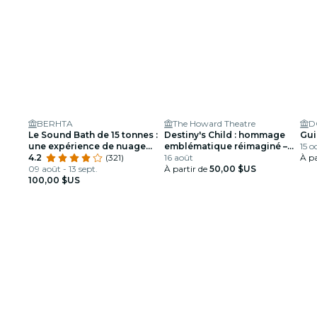
BERHTA
The Howard Theatre
Le Sound Bath de 15 tonnes :
Destiny's Child : hommage
Gui
une expérience de nuage
emblématique réimaginé –
15 o
duveteux
4.2
(321)
Washington DC
16 août
À pa
09 août - 13 sept.
À partir de
50,00 $US
100,00 $US