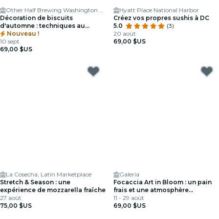
Other Half Brewing Washington DC
Hyatt Place National Harbor
Décoration de biscuits
Créez vos propres sushis à DC
d'automne : techniques au
5.0
(3)
beurre crème
Nouveau !
20 août
10 sept.
69,00 $US
69,00 $US
La Cosecha, Latin Marketplace
Galería
Stretch & Season : une
Focaccia Art in Bloom : un pain
expérience de mozzarella fraîche
frais et une atmosphère
27 août
enchanteresse
11 - 29 août
75,00 $US
69,00 $US