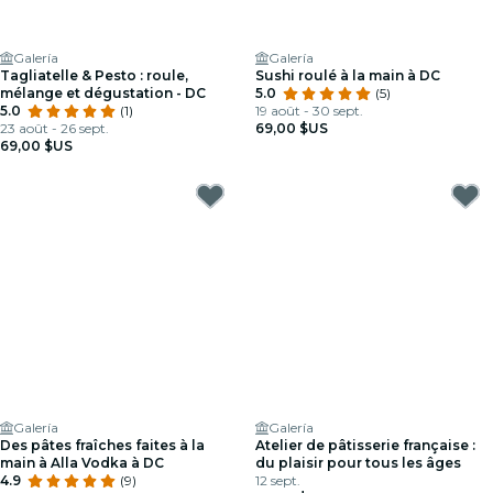
Galería
Galería
Tagliatelle & Pesto : roule,
Sushi roulé à la main à DC
mélange et dégustation - DC
5.0
(5)
5.0
(1)
19 août - 30 sept.
23 août - 26 sept.
69,00 $US
69,00 $US
Galería
Galería
Des pâtes fraîches faites à la
Atelier de pâtisserie française :
main à Alla Vodka à DC
du plaisir pour tous les âges
4.9
(9)
12 sept.