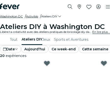
Washington DC
Activités
Ateliers DIY
Ateliers DIY à Washington DC
Libère ta créativité avec des ateliers pratiques de bricolage diy dans Washington DC. Apprends de nouvelles compétences, fabrique des objets uniques et noue des liens avec des personnes partageant les mêmes idées dans un environnement accueillant.
En lire plus...
Ateliers DIY
Tout
Jeux
Sports et Aventures
Date
Aujourd'hui
Ce week-end
Cette semaine
20
expériences