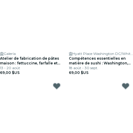
Galería
Hyatt Place Washington DC/White House
Atelier de fabrication de pâtes
Compétences essentielles en
maison : fettuccine, farfalle et
matière de sushi : Washington,
garganelli - DC
13 - 20 août
DC
18 août - 30 sept.
69,00 $US
69,00 $US