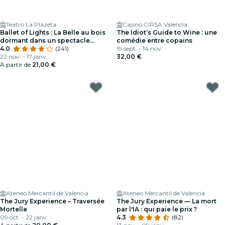
Teatro La Plazeta
Casino CIRSA Valencia
Ballet of Lights : La Belle au bois
The Idiot’s Guide to Wine : une
dormant dans un spectacle
comédie entre copains
éblouissant
4.0
(241)
19 sept. - 14 nov.
22 nov. - 17 janv.
32,00 €
À partir de
21,00 €
Ateneo Mercantil de Valencia
Ateneo Mercantil de Valencia
The Jury Experience – Traversée
The Jury Experience — La mort
Mortelle
par l'IA : qui paie le prix ?
09 oct. - 22 janv.
4.3
(82)