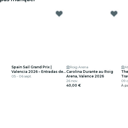
Spain Sail Grand Prix |
Roig Arena
At
Valencia 2026 – Entradas de
Carolina Durante au Roig
The
día
05 - 06 sept.
Arena, Valence 2026
Tra
26 nov.
09 o
40,00 €
À pa