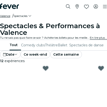
Valence
Spectacles
Spectacles & Performances à
Valence
Tu ne sais pas quoi faire ce soir ? Achète tes billets pour les meilleurs spectacles en direct à Valence : théâtre, stand-up, comédies musicales, magie et bien plus.
En lire plus...
Tout
Comedy clubs
Théâtre
Ballet
Spectacles de danse
Date
Ce week-end
Cette semaine
12
expériences