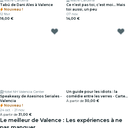
Teatre Carolina
Teatre Carolina
Tabú de Dani Ales à Valence
Ce n’est pas toi, c’est moi... Mais
Nouveau !
toi aussi, un peu
12 févr.
07 nov.
16,00 €
14,00 €
Hotel NH Valencia Center
Un guide pour les idiots : la
Speakeasy de Asesinos Seriales -
comédie entre les verres - Carte
Valencia
cadeau
À partir de
30,00 €
Nouveau !
24 oct. - 21 nov.
À partir de
31,00 €
Le meilleur de Valence : Les expériences à ne
pas manquer