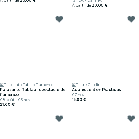
À partir de
20,00 €
13 nov. - 09 janv.
À partir de
20,00 €
Palosanto Tablao Flamenco
Teatre Carolina
Palosanto Tablao : spectacle de
Adolescent en Prácticas
flamenco
07 nov.
08 août - 05 nov.
15,00 €
21,00 €