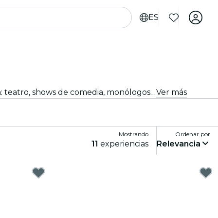
ES
¿Buscas algo qué hacer esta noche? Consigue tus entradas para los mejores espectáculos en directo en Valencia: teatro, shows de comedia, monólogos, magia, y mucho más.
Ver más
Mostrando
Ordenar por
11
experiencias
Relevancia