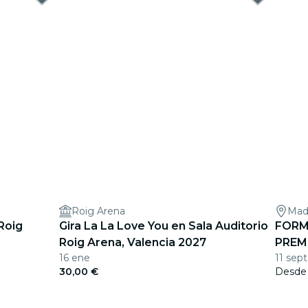
Roig Arena
Mad
Roig
Gira La La Love You en Sala Auditorio
FORM
Roig Arena, Valencia 2027
PREM
16 ene
11 sept
30,00 €
Desd