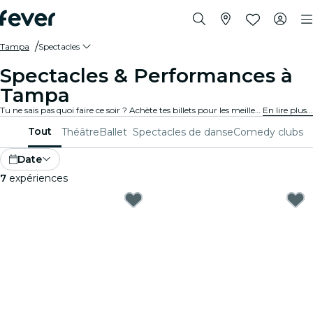
Tampa
Spectacles
Spectacles & Performances à
Tampa
Tu ne sais pas quoi faire ce soir ? Achète tes billets pour les meilleurs spectacles en direct à Tampa : théâtre, stand-up, comédies musicales, magie et bien plus.
En lire plus...
Tout
Théâtre
Ballet
Spectacles de danse
Comedy clubs
Date
7
expériences