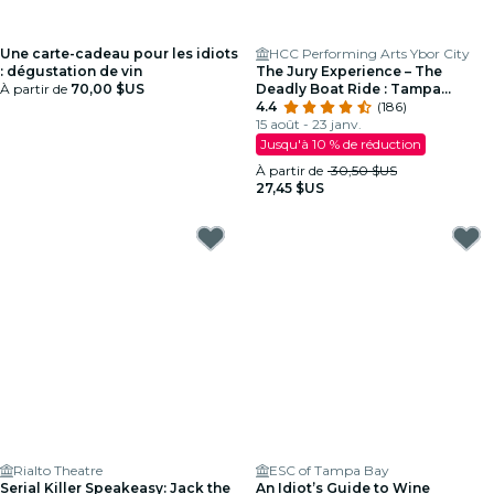
Une carte-cadeau pour les idiots
HCC Performing Arts Ybor City
: dégustation de vin
The Jury Experience – The
À partir de
70,00 $US
Deadly Boat Ride : Tampa
rendra-t-il justice ?
4.4
(186)
15 août - 23 janv.
Jusqu'à 10 % de réduction
À partir de
30,50 $US
27,45 $US
Rialto Theatre
ESC of Tampa Bay
Serial Killer Speakeasy: Jack the
An Idiot’s Guide to Wine