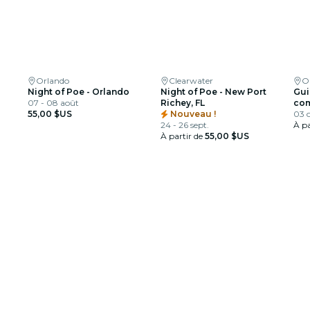
Orlando
Clearwater
O
Night of Poe - Orlando
Night of Poe - New Port
Gui
07 - 08 août
Richey, FL
com
55,00 $US
Nouveau !
03 o
24 - 26 sept.
À pa
À partir de
55,00 $US