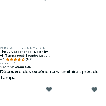
HCC Performing Arts Ybor City
The Jury Experience – Death by
AI : Tampa peut-il rendre justice
?
4.6
(146)
22 nov. - 13 déc.
À partir de
30,00 $US
Découvre des expériences similaires près de
Tampa