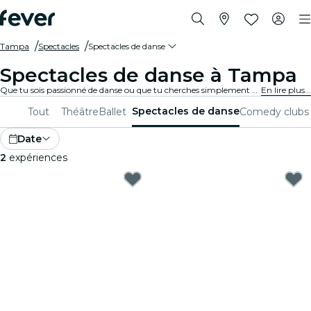
Tampa
Spectacles
Spectacles de danse
Spectacles de danse à Tampa
Que tu sois passionné de danse ou que tu cherches simplement à passer une soirée unique, Tampa a quelque chose te proposer. De la danse contemporaine au ballet, en passant par toutes les autres disciplines, tu auras le choix entre un grand nombre de compagnies et de productions
En lire plus...
Spectacles de danse
Tout
Théâtre
Ballet
Comedy clubs
Date
2
expériences