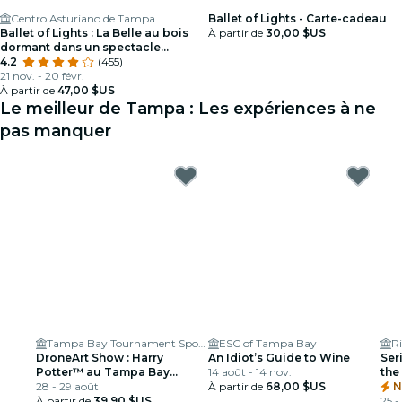
Centro Asturiano de Tampa
Ballet of Lights - Carte-cadeau
Ballet of Lights : La Belle au bois
À partir de
30,00 $US
dormant dans un spectacle
étincelant
4.2
(455)
21 nov. - 20 févr.
À partir de
47,00 $US
Le meilleur de Tampa : Les expériences à ne
pas manquer
Tampa Bay Tournament Sportsplex
ESC of Tampa Bay
Ri
DroneArt Show : Harry
An Idiot’s Guide to Wine
Ser
Potter™ au Tampa Bay
14 août - 14 nov.
the
Tournament Sportsplex
28 - 29 août
À partir de
68,00 $US
N
À partir de
39,90 $US
25 -