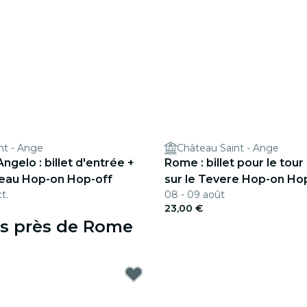
nt - Ange
Château Saint - Ange
ngelo : billet d'entrée +
Rome : billet pour le tou
teau Hop-on Hop-off
sur le Tevere Hop-on Ho
t.
08 - 09 août
23,00 €
es près de Rome