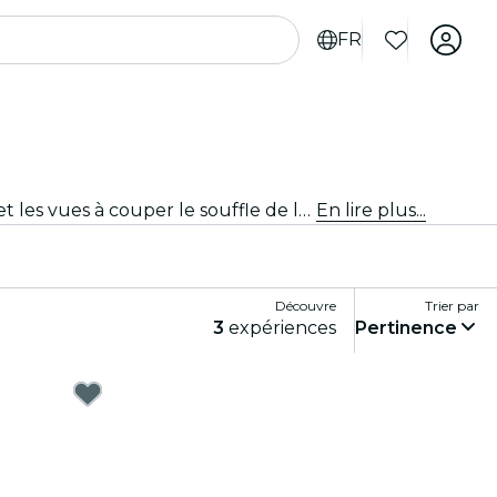
FR
Découvre Rome autrement avec des croisières et des tours en bateau. Admire les monuments emblématiques et les vues à couper le souffle de la ville en traversant des eaux sereines. Les croisières et les tours en bateau à Rome t'embarqueront dans une aventure sans pareil.
En lire plus...
Découvre
Trier par
3
expériences
Pertinence