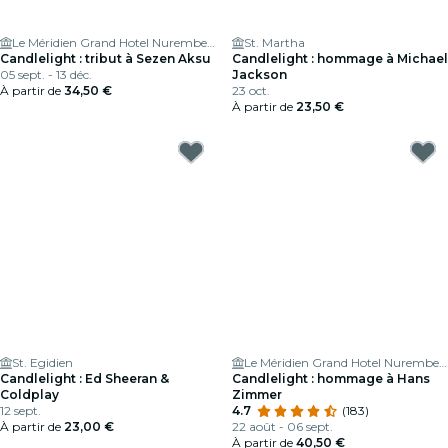
Le Méridien Grand Hotel Nuremberg
St. Martha
Candlelight : tribut à Sezen Aksu
Candlelight : hommage à Michael
05 sept. - 13 déc.
Jackson
À partir de
34,50 €
23 oct.
À partir de
23,50 €
St. Egidien
Le Méridien Grand Hotel Nuremberg
Candlelight : Ed Sheeran &
Candlelight : hommage à Hans
Coldplay
Zimmer
12 sept.
4.7
(183)
À partir de
23,00 €
22 août - 06 sept.
À partir de
40,50 €