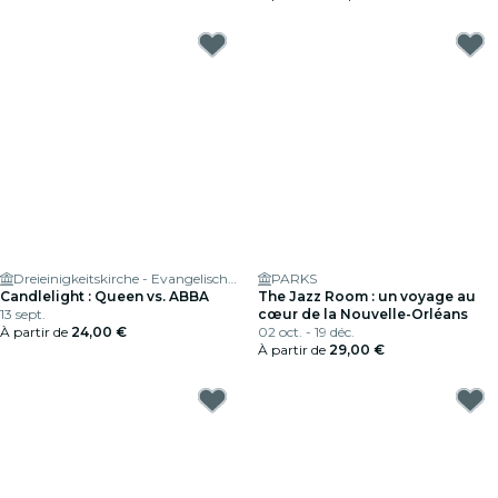
Dreieinigkeitskirche - Evangelisch-Lutherische Kirchengemeinde Nürnberg - Dreieinigkeitskirche
PARKS
Candlelight : Queen vs. ABBA
The Jazz Room : un voyage au
13 sept.
cœur de la Nouvelle-Orléans
À partir de
24,00 €
02 oct. - 19 déc.
À partir de
29,00 €