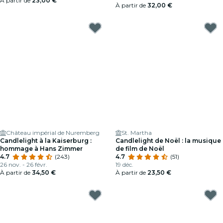
À partir de
23,00 €
À partir de
32,00 €
Château impérial de Nuremberg
St. Martha
Candlelight à la Kaiserburg :
Candlelight de Noël : la musique
hommage à Hans Zimmer
de film de Noël
4.7
(243)
4.7
(51)
26 nov. - 26 févr.
19 déc.
À partir de
34,50 €
À partir de
23,50 €