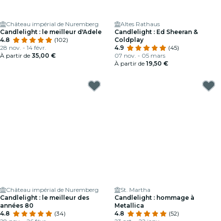
Château impérial de Nuremberg
Altes Rathaus
Candlelight : le meilleur d'Adele
Candlelight : Ed Sheeran &
4.8
(102)
Coldplay
28 nov. - 14 févr.
4.9
(45)
À partir de
35,00 €
07 nov. - 05 mars
À partir de
19,50 €
Château impérial de Nuremberg
St. Martha
Candlelight : le meilleur des
Candlelight : hommage à
années 80
Metallica
4.8
(34)
4.8
(52)