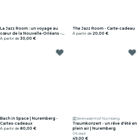
La Jazz Room : un voyage au
The Jazz Room - Carte-cadeau
cœur de la Nouvelle-Orléans -
À partir de
20,00 €
Cartes-cadeaux
À partir de
30,00 €
Bach in Space | Nuremberg -
Serenadenhof Nürnberg
Cartes-cadeaux
Traumkonzert - un rêve d'été en
À partir de
80,00 €
plein air | Nuremberg
06 sept.
49,00 €