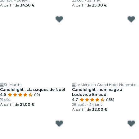
28 nov. - 26 févr.
23 oct. - 22 janv.
À partir de
34,50 €
À partir de
25,00 €
St. Martha
Le Méridien Grand Hotel Nuremberg
Candlelight : classiques de Noël
Candlelight : hommage à
4.6
(19)
Ludovico Einaudi
19 déc.
4.7
(158)
À partir de
21,00 €
28 août - 24 janv.
À partir de
32,00 €