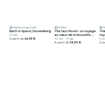
Meistersingerhalle
PARKS
Me
Bach in Space | Nuremberg
The Jazz Room : un voyage
The
27 déc.
au cœur de la Nouvelle-
voy
À partir de
44,95 €
Orléans
02 oct. - 19 déc.
11 o
À partir de
29,00 €
À pa