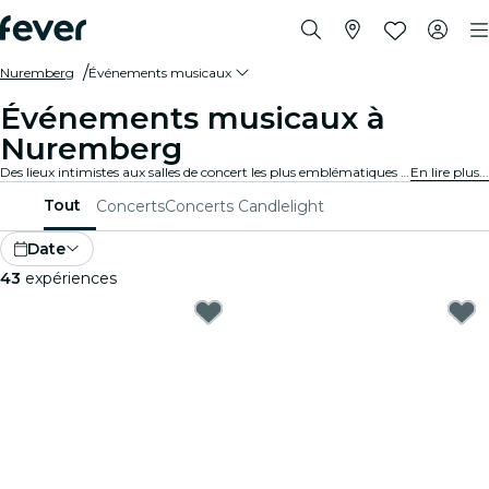
Nuremberg
Événements musicaux
Événements musicaux à
Nuremberg
Des lieux intimistes aux salles de concert les plus emblématiques de la ville, Nuremberg vit au rythme de la musique et propose un large éventail d'événements pour tous les goûts et tous les styles.
En lire plus...
Tout
Concerts
Concerts Candlelight
Date
43
expériences