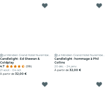
Le Méridien Grand Hotel Nuremberg
Le Méridien Grand Hotel Nuremberg
Candlelight : Ed Sheeran &
Candlelight : hommage à Phil
Coldplay
Collins
4.7
(518)
20 déc. - 24 janv.
21 août - 04 oct.
À partir de
32,00 €
À partir de
32,00 €