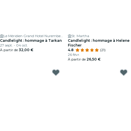
Le Méridien Grand Hotel Nuremberg
St. Martha
Candlelight : hommage à Tarkan
Candlelight : hommage à Helene
27 sept. - 04 oct.
Fischer
À partir de
32,00 €
4.8
(21)
26 févr.
À partir de
26,50 €