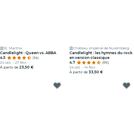
St. Martha
Château impérial de Nuremberg
Candlelight : Queen vs. ABBA
Candlelight : les hymnes du rock
4.5
(14)
en version classique
24 oct. - 27 févr.
4.7
(99)
À partir de
23,50 €
24 oct. - 14 févr.
À partir de
33,50 €