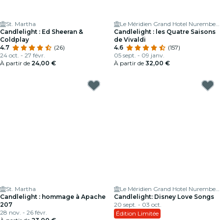
St. Martha
Le Méridien Grand Hotel Nuremberg
Candlelight : Ed Sheeran &
Candlelight : les Quatre Saisons
Coldplay
de Vivaldi
4.7
(26)
4.6
(157)
24 oct. - 27 févr.
05 sept. - 09 janv.
À partir de
24,00 €
À partir de
32,00 €
St. Martha
Le Méridien Grand Hotel Nuremberg
Candlelight : hommage à Apache
Candlelight: Disney Love Songs
207
20 sept. - 03 oct.
28 nov. - 26 févr.
Édition Limitée