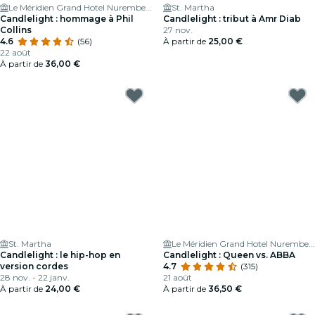
Le Méridien Grand Hotel Nuremberg
St. Martha
Candlelight : hommage à Phil
Candlelight : tribut à Amr Diab
Collins
27 nov.
4.6
(56)
À partir de
25,00 €
22 août
À partir de
36,00 €
St. Martha
Le Méridien Grand Hotel Nuremberg
Candlelight : le hip-hop en
Candlelight : Queen vs. ABBA
version cordes
4.7
(315)
28 nov. - 22 janv.
21 août
À partir de
24,00 €
À partir de
36,50 €