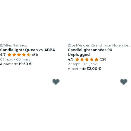
Altes Rathaus
Le Méridien Grand Hotel Nuremberg
Candlelight : Queen vs. ABBA
Candlelight : années 90
4.7
(81)
Unplugged
07 nov. - 05 mars
4.9
(29)
À partir de
19,50 €
27 sept. - 09 janv.
À partir de
32,00 €