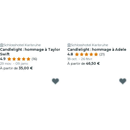
Schlosshotel Karlsruhe
Schlosshotel Karlsruhe
Candlelight : hommage à Taylor
Candlelight : hommage à Adele
Swift
4.8
(21)
4.9
(16)
18 oct. - 26 févr.
29 nov. - 09 janv.
À partir de
46,50 €
À partir de
35,00 €