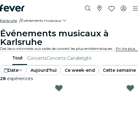
Karlsruhe
Événements musicaux
Événements musicaux à
Karlsruhe
Des lieux intimistes aux salles de concert les plus emblématiques de la ville, Karlsruhe vit au rythme de la musique et propose un large éventail d'événements pour tous les goûts et tous les styles.
En lire plus...
Tout
Concerts
Concerts Candlelight
Date
Aujourd'hui
Ce week-end
Cette semaine
28
expériences