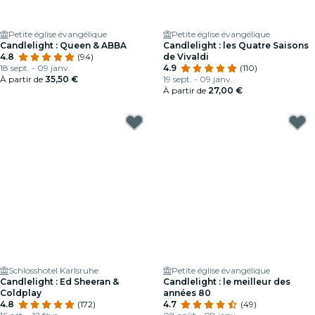
Petite église évangélique
Petite église évangélique
Candlelight : Queen & ABBA
Candlelight : les Quatre Saisons
4.8
(94)
de Vivaldi
18 sept. - 09 janv.
4.9
(110)
À partir de
35,50 €
19 sept. - 09 janv.
À partir de
27,00 €
Schlosshotel Karlsruhe
Petite église évangélique
Candlelight : Ed Sheeran &
Candlelight : le meilleur des
Coldplay
années 80
4.8
(172)
4.7
(49)