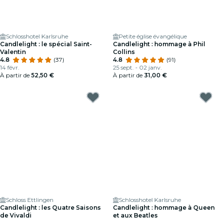
Schlosshotel Karlsruhe
Petite église évangélique
Candlelight : le spécial Saint-
Candlelight : hommage à Phil
Valentin
Collins
4.8
(37)
4.8
(91)
14 févr.
25 sept. - 02 janv.
À partir de
52,50 €
À partir de
31,00 €
Schloss Ettlingen
Schlosshotel Karlsruhe
Candlelight : les Quatre Saisons
Candlelight : hommage à Queen
de Vivaldi
et aux Beatles