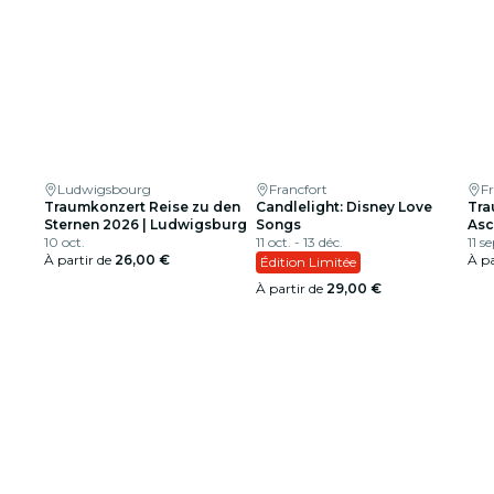
Ludwigsbourg
Francfort
Fr
Traumkonzert Reise zu den
Candlelight: Disney Love
Tra
Sternen 2026 | Ludwigsburg
Songs
Asc
10 oct.
11 oct. - 13 déc.
11 se
À partir de
26,00 €
À pa
Édition Limitée
À partir de
29,00 €