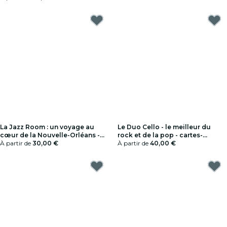
La Jazz Room : un voyage au
Le Duo Cello - le meilleur du
cœur de la Nouvelle-Orléans -
rock et de la pop - cartes-
Chèques-cadeaux
À partir de
30,00 €
cadeaux
À partir de
40,00 €