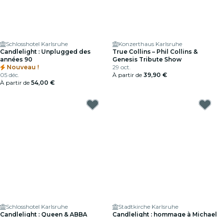
Schlosshotel Karlsruhe
Konzerthaus Karlsruhe
Candlelight : Unplugged des
True Collins – Phil Collins &
années 90
Genesis Tribute Show
Nouveau !
29 oct.
05 déc.
À partir de
39,90 €
À partir de
54,00 €
Schlosshotel Karlsruhe
Stadtkirche Karlsruhe
Candlelight : Queen & ABBA
Candlelight : hommage à Michael