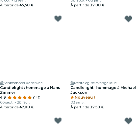
16 oct. - 12 févr.
08 août - 08 janv.
À partir de
45,50 €
À partir de
37,00 €
Schlosshotel Karlsruhe
Petite église évangélique
Candlelight : hommage à Hans
Candlelight : hommage à Michael
Zimmer
Jackson
4.9
(141)
Nouveau !
05 sept. - 28 févr.
03 janv.
À partir de
47,00 €
À partir de
37,50 €