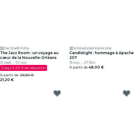
Die Stadtmitte
Schlosshotel Karlsruhe
The Jazz Room : un voyage au
Candlelight : hommage à Apache
cœur de la Nouvelle-Orléans
207
13 sept. - 01 nov.
15 nov. - 27 févr.
À partir de
48,00 €
Jusqu'à 20 % de réduction
À partir de
26,50 €
21,20 €