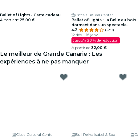
Ballet of Lights - Carte cadeau
Cicca Cultural Center
À partir de
25,00 €
Ballet of Lights : La Belle au bois
dormant dans un spectacle
éblouissant
4.2
(239)
12 déc. - 16 janv.
Jusqu'à 20 % de réduction
À partir de
32,00 €
Le meilleur de Grande Canarie : Les
expériences à ne pas manquer
Cicca Cultural Center
Bull Reina Isabel & Spa
Ca