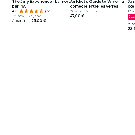
The Jury Experience - La mort
An Idiot’s Guide to Wine : la
Jaz
par l'IA
comédie entre les verres
cœu
4.5
(125)
26 sept. - 21 nov.
12 s
28 nov. - 23 janv.
47,00 €
Jus
À partir de
25,00 €
À pa
23,