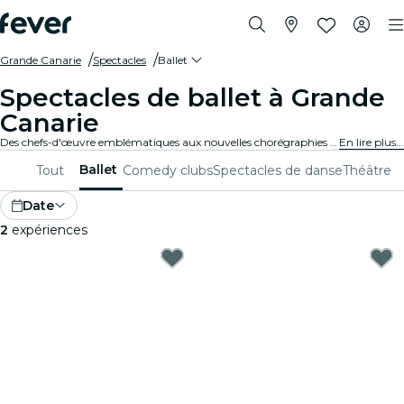
Grande Canarie
Spectacles
Ballet
Spectacles de ballet à Grande
Canarie
Des chefs-d'œuvre emblématiques aux nouvelles chorégraphies audacieuses, Grande Canarie offre une gamme variée de spectacles de ballet pour captiver les publics de tous âges. Laisse-toi emporter par les enchaînements et les costumes époustouflants et par les récits émouvants caractéristiques de cette forme d'art.
En lire plus...
Ballet
Tout
Comedy clubs
Spectacles de danse
Théâtre
Date
2
expériences