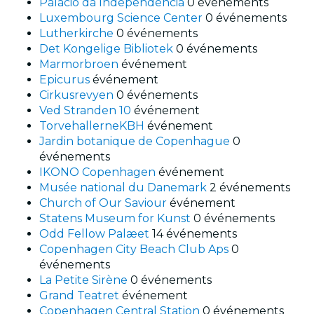
Palácio da Independência
0 événements
Luxembourg Science Center
0 événements
Lutherkirche
0 événements
Det Kongelige Bibliotek
0 événements
Marmorbroen
événement
Epicurus
événement
Cirkusrevyen
0 événements
Ved Stranden 10
événement
TorvehallerneKBH
événement
Jardin botanique de Copenhague
0
événements
IKONO Copenhagen
événement
Musée national du Danemark
2 événements
Church of Our Saviour
événement
Statens Museum for Kunst
0 événements
Odd Fellow Palæet
14 événements
Copenhagen City Beach Club Aps
0
événements
La Petite Sirène
0 événements
Grand Teatret
événement
Copenhagen Central Station
0 événements