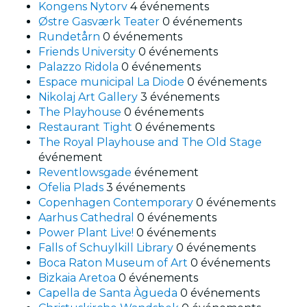
Kongens Nytorv
4 événements
Østre Gasværk Teater
0 événements
Rundetårn
0 événements
Friends University
0 événements
Palazzo Ridola
0 événements
Espace municipal La Diode
0 événements
Nikolaj Art Gallery
3 événements
The Playhouse
0 événements
Restaurant Tight
0 événements
The Royal Playhouse and The Old Stage
événement
Reventlowsgade
événement
Ofelia Plads
3 événements
Copenhagen Contemporary
0 événements
Aarhus Cathedral
0 événements
Power Plant Live!
0 événements
Falls of Schuylkill Library
0 événements
Boca Raton Museum of Art
0 événements
Bizkaia Aretoa
0 événements
Capella de Santa Àgueda
0 événements