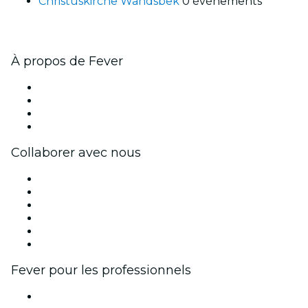
Christuskirche Wandsbek
0 événements
À propos de Fever
Presse
Travailler chez Fever
Cartes-cadeaux
Centre d'aide
Collaborer avec nous
Fever Zone
Publiez votre événement
Événements d'entreprise et avantages
Programme d'affiliation
Programme d'ambassadeurs et d'influenceurs
Partenariats avec des marques
Fever pour les professionnels
Événements privés et billets de groupe