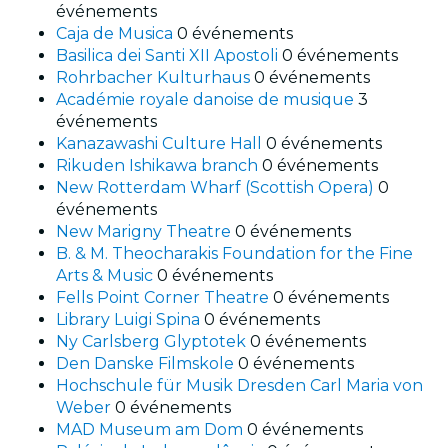
événements
Caja de Musica
0 événements
Basilica dei Santi XII Apostoli
0 événements
Rohrbacher Kulturhaus
0 événements
Académie royale danoise de musique
3
événements
Kanazawashi Culture Hall
0 événements
Rikuden Ishikawa branch
0 événements
New Rotterdam Wharf (Scottish Opera)
0
événements
New Marigny Theatre
0 événements
B. & M. Theocharakis Foundation for the Fine
Arts & Music
0 événements
Fells Point Corner Theatre
0 événements
Library Luigi Spina
0 événements
Ny Carlsberg Glyptotek
0 événements
Den Danske Filmskole
0 événements
Hochschule für Musik Dresden Carl Maria von
Weber
0 événements
MAD Museum am Dom
0 événements