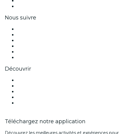
Avantages pour les entreprises
Coupons et cartes cadeaux pour les entreprises
Nous suivre
Facebook
X (Twitter)
Instagram
TikTok
LinkedIn
Youtube
Découvrir
Lieux d'événements à Copenhague
Aujourd'hui
Demain
Cette semaine
Ce week-end
Téléchargez notre application
Découvrez les meilleures activités et expériences pour