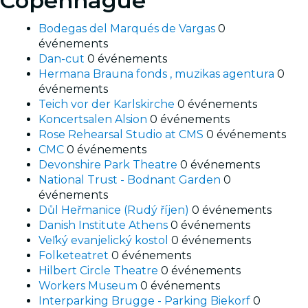
Copenhague
Bodegas del Marqués de Vargas
0
événements
Dan-cut
0 événements
Hermana Brauna fonds , muzikas agentura
0
événements
Teich vor der Karlskirche
0 événements
Koncertsalen Alsion
0 événements
Rose Rehearsal Studio at CMS
0 événements
CMC
0 événements
Devonshire Park Theatre
0 événements
National Trust - Bodnant Garden
0
événements
Důl Heřmanice (Rudý říjen)
0 événements
Danish Institute Athens
0 événements
Veľký evanjelický kostol
0 événements
Folketeatret
0 événements
Hilbert Circle Theatre
0 événements
Workers Museum
0 événements
Interparking Brugge - Parking Biekorf
0