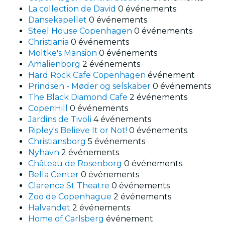
La collection de David
0 événements
Dansekapellet
0 événements
Steel House Copenhagen
0 événements
Christiania
0 événements
Moltke's Mansion
0 événements
Amalienborg
2 événements
Hard Rock Cafe Copenhagen
événement
Prindsen - Møder og selskaber
0 événements
The Black Diamond Cafe
2 événements
CopenHill
0 événements
Jardins de Tivoli
4 événements
Ripley's Believe It or Not!
0 événements
Christiansborg
5 événements
Nyhavn
2 événements
Château de Rosenborg
0 événements
Bella Center
0 événements
Clarence St Theatre
0 événements
Zoo de Copenhague
2 événements
Halvandet
2 événements
Home of Carlsberg
événement