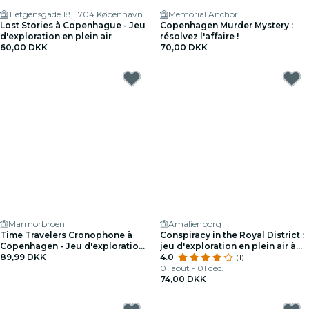
Tietgensgade 18, 1704 København, Denmark
Memorial Anchor
Lost Stories à Copenhague - Jeu
Copenhagen Murder Mystery :
d'exploration en plein air
résolvez l'affaire !
60,00 DKK
70,00 DKK
Marmorbroen
Amalienborg
Time Travelers Cronophone à
Conspiracy in the Royal District :
Copenhagen - Jeu d'exploration
jeu d'exploration en plein air à
en plein air
89,99 DKK
Copenhague
4.0
(1)
01 août - 01 déc.
74,00 DKK