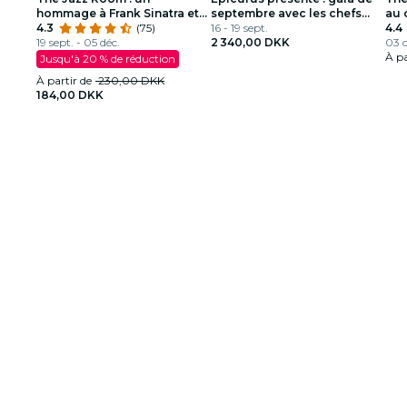
hommage à Frank Sinatra et
septembre avec les chefs
au 
Louis Armstrong
4.3
(75)
personnels du Prince et le
16 - 19 sept.
Orl
4.4
19 sept. - 05 déc.
vocaliste
2 340,00 DKK
03 o
À pa
Jusqu'à 20 % de réduction
À partir de
230,00 DKK
184,00 DKK