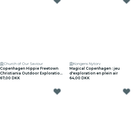
Church of Our Saviour
Kongens Nytorv
Copenhagen Hippie Freetown
Magical Copenhagen : jeu
Christiania Outdoor Exploration
d'exploration en plein air
Game
67,00 DKK
64,00 DKK