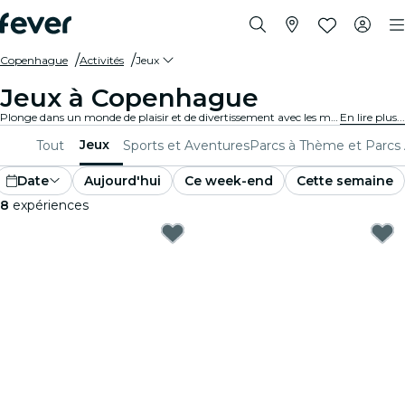
Copenhague
Activités
Jeux
Jeux à Copenhague
Plonge dans un monde de plaisir et de divertissement avec les meilleurs jeux de Copenhague. Des jeux de société aux expériences de réalité virtuelle, il y en a pour tous les goûts.
En lire plus...
Jeux
Tout
Sports et Aventures
Parcs à Thème et Parcs
Date
Aujourd'hui
Ce week-end
Cette semaine
8
expériences