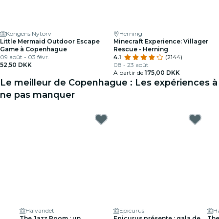
Kongens Nytorv
Herning
Little Mermaid Outdoor Escape
Minecraft Experience: Villager
Game à Copenhague
Rescue - Herning
09 août - 03 févr.
4.1
(2144)
52,50 DKK
08 - 23 août
À partir de
175,00 DKK
Le meilleur de Copenhague : Les expériences à
ne pas manquer
Halvandet
Epicurus
H
The Jazz Room : un
Epicurus présente : gala de
The