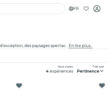
FR
Partez pour de nouvelles aventures avec des excursions à la journée au départ de Calgary. Découvrez des sites d’exception, des paysages spectaculaires et des lieux culturels aux côtés de guides passionnés, et explorez le meilleur de la région.
En lire plus...
Vous voyez
Trier par
4
expériences
Pertinence