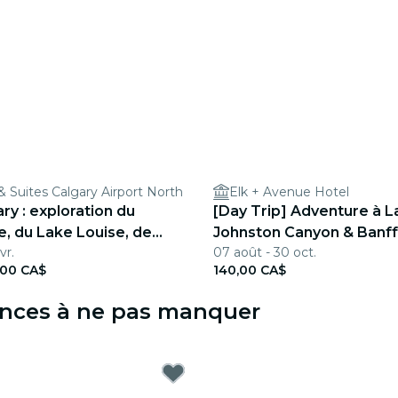
& Suites Calgary Airport North
Elk + Avenue Hotel
ry : exploration du
[Day Trip] Adventure à L
, du Lake Louise, de
Johnston Canyon & Banf
vr.
07 août - 30 oct.
,00 CA$
140,00 CA$
iences à ne pas manquer