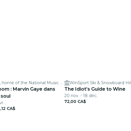
Studio Bell, home of the National Music Centre
WinSport Ski & Snowboard Hil
oom : Marvin Gaye dans
The Idiot’s Guide to Wine
20 nov. - 18 déc.
 soul
72,00 CA$
vr.
,12 CA$