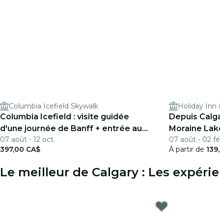
Columbia Icefield Skywalk
Holiday Inn 
Columbia Icefield : visite guidée
Depuis Calga
d'une journée de Banff + entrée au
Moraine Lake
07 août - 12 oct.
07 août - 02 fé
Skywalk + déjeuner
Banff
397,00 CA$
À partir de
139
Le meilleur de Calgary : Les expér