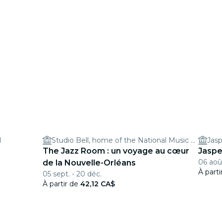
l
Studio Bell, home of the National Music Centre
Jas
The Jazz Room : un voyage au cœur
Jaspe
06 août
de la Nouvelle-Orléans
À part
05 sept. - 20 déc.
À partir de
42,12 CA$