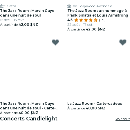
Galatos
The Hollywood Avondale
The Jazz Room : Marvin Gaye
The Jazz Room : un hommage à
dans une nuit de soul
Frank Sinatra et Louis Armstrong
12 déc. - 13 févr.
4.5
(119)
À partir de
42,00 $NZ
22 août - 17 oct.
À partir de
42,00 $NZ
The Jazz Room : Marvin Gaye
La Jazz Room - Carte-cadeau
dans une nuit de soul - Carte-
À partir de
40,00 $NZ
cadeau
À partir de
40,00 $NZ
Concerts Candlelight
Voir tout