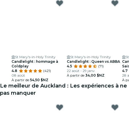
St Mary's-in-Holy Trinity
St Mary's-in-Holy Trinity
St
Candlelight : hommage à
Candlelight : Queen vs ABBA
Can
Coldplay
4.5
(71)
Sai
4.8
(421)
22 août - 29 janv.
4.7
08 août
À partir de
34,00 $NZ
28 a
À partir de
54,50 $NZ
À pa
Le meilleur de Auckland : Les expériences à ne
pas manquer