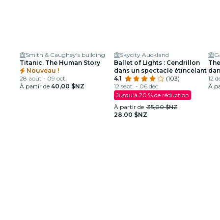
Smith & Caughey's building
Skycity Auckland
G
Titanic. The Human Story
Ballet of Lights : Cendrillon
The
Nouveau !
dans un spectacle étincelant
dan
28 août - 09 oct.
4.1
(103)
12 dé
À partir de
40,00 $NZ
12 sept. - 06 déc.
À pa
Jusqu'à 20 % de réduction
À partir de
35,00 $NZ
28,00 $NZ