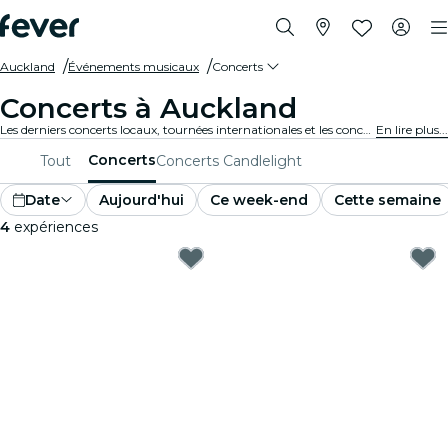
Auckland
Événements musicaux
Concerts
Concerts à Auckland
Les derniers concerts locaux, tournées internationales et les concerts de musique en tous genres à Auckland.
En lire plus...
Concerts
Tout
Concerts Candlelight
Date
Aujourd'hui
Ce week-end
Cette semaine
4
expériences