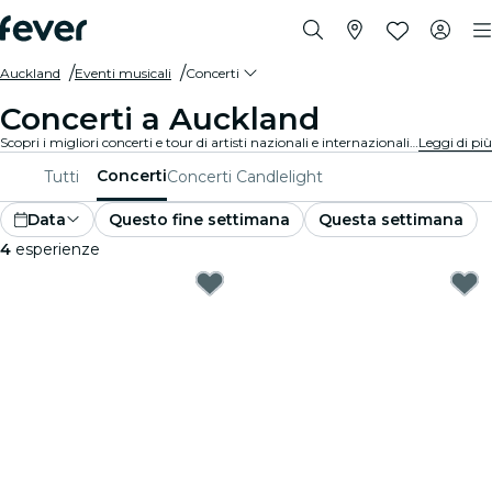
Auckland
Eventi musicali
Concerti
Concerti a Auckland
Scopri i migliori concerti e tour di artisti nazionali e internazionali a Auckland, acquista i tuoi biglietti su Fever e goditi i migliori live in circolazione!
Leggi di più
Concerti
Tutti
Concerti Candlelight
Data
Questo fine settimana
Questa settimana
4
esperienze