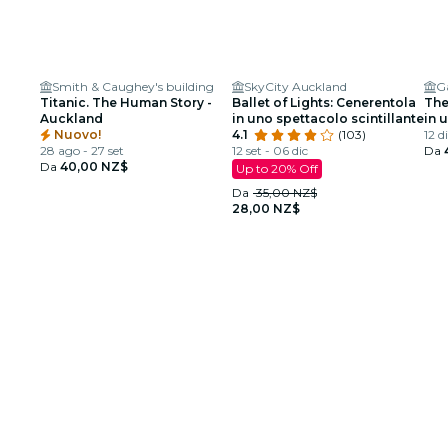
Smith & Caughey's building
SkyCity Auckland
G
Titanic. The Human Story -
Ballet of Lights: Cenerentola
The
Auckland
in uno spettacolo scintillante
in 
Nuovo!
4.1
(103)
12 d
28 ago - 27 set
12 set - 06 dic
Da
Da
40,00 NZ$
Up to 20% Off
Da
35,00 NZ$
28,00 NZ$