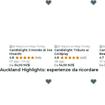
St Mary's-in-Holy Trinity
St Mary's-in-Holy Trinity
St
Candlelight: il mondo di Joe
Candlelight: Tributo ai
Can
Hisaishi
Coldplay
Bea
4.8
(145)
4.8
(421)
4.7
07 ago - 04 dic
08 ago
07 a
Da
34,00 NZ$
Da
54,50 NZ$
Da
Auckland Highlights: esperienze da ricordare