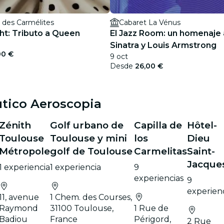
 des Carmélites
Cabaret La Vénus
ht: Tributo a Queen
El Jazz Room: un homenaje 
Sinatra y Louis Armstrong
00 €
9 oct
Desde
26,00 €
tico Aeroscopia
Zénith
Golf urbano de
Capilla de
Hôtel-
Toulouse
Toulouse y mini
los
Dieu
Métropole
golf de Toulouse
Carmelitas
Saint-
Jacque
1 experiencia
1 experiencia
9
experiencias
9
experienc
11, avenue
1 Chem. des Courses,
Raymond
31100 Toulouse,
1 Rue de
Badiou
France
Périgord,
2 Rue