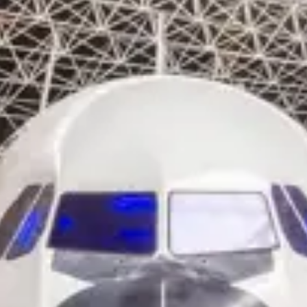
restaurantes
cine