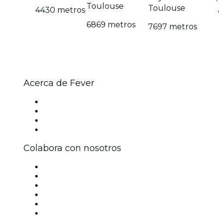
Toulouse
Toulouse
4430 metros
6869 metros
7697 metros
Acerca de Fever
Prensa
Únete al equipo
Tarjetas Regalo
Centro de asistencia
Colabora con nosotros
Gestiona tu evento
Publica tu evento
Eventos y beneficios para empresas
Programa de Afiliados
Programa de embajadores e influencers
Colaboraciones de marca