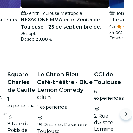
Zenith Toulouse Metropole
Hotel Pal
a Frank
HEXAGONE MMA en el Zénith de
The Jury 
4.5
Toulouse – 25 de septiembre de
24 oct - 16
25 sept
2026
Desde
29,
Desde
29,00 €
Square
Le Citron Bleu
CCI de
Charles
Café-théâtre - Blue
Toulouse
de Gaulle
Lemon Comedy
6
s
Club
experiencias
1
experiencia
1 experiencia
ias
2 Rue
d'Alsace
8 Rue du
18 Rue des Paradoux,
Lorraine,
Poids de
Toulouse