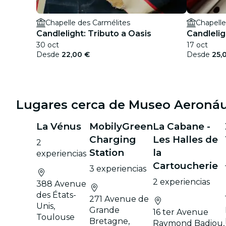
Chapelle des Carmélites
Chapelle
Candlelight: Tributo a Oasis
Candlelig
30 oct
17 oct
Desde
22,00 €
Desde
25,
Lugares cerca de Museo Aeronáu
La Vénus
MobilyGreen
La Cabane -
Charging
Les Halles de
2
Station
la
experiencias
Cartoucherie
3 experiencias
2 experiencias
388 Avenue
des États-
271 Avenue de
Unis,
Grande
16 ter Avenue
Toulouse
Bretagne,
Raymond Badiou,