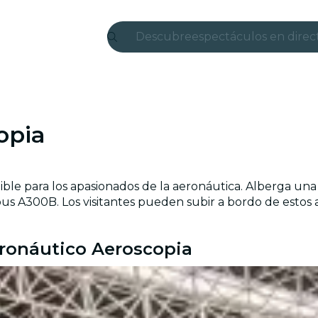
Descubre
espectáculos en direc
Madrid
candlelight
opia
Londres
experiencias y ciudad
ble para los apasionados de la aeronáutica. Alberga un
São Paulo
us A300B. Los visitantes pueden subir a bordo de estos av
exposiciones
ronáutico Aeroscopia
Seúl
recorridos por la ciud
conciertos