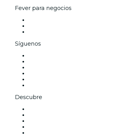
Fever para negocios
Eventos privados y entradas de grupo
Beneficios corporativos
Tarjetas y cupones de regalo corporativos
Síguenos
Facebook
X (Twitter)
Instagram
TikTok
LinkedIn
Youtube
Descubre
Locales y espacios de eventos en Toulouse
Hoy
Mañana
Esta semana
Este fin de semana