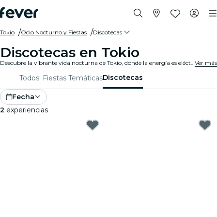
Tokio
Ocio Nocturno y Fiestas
Discotecas
Discotecas en Tokio
Descubre la vibrante vida nocturna de Tokio, donde la energía es eléctrica y la música no para. Visita las mejores discotecas, baila con los mejores DJs, disfruta de bebidas premium y vibra con el ambiente. ¿Listo para una noche inolvidable?
Ver más
Discotecas
Todos
Fiestas Temáticas
Fecha
2
experiencias