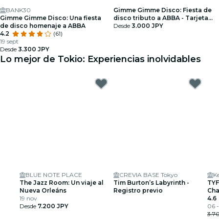
BANK30
Gimme Gimme Disco: Fiesta de
Gimme Gimme Disco: Una fiesta
disco tributo a ABBA - Tarjeta
de disco homenaje a ABBA
regalo concierto
Desde
3.000 JPY
4.2
(61)
19 sept
Desde
3.300 JPY
Lo mejor de Tokio: Experiencias inolvidables
BLUE NOTE PLACE
CREVIA BASE Tokyo
Ke
The Jazz Room: Un viaje al
Tim Burton’s Labyrinth -
TYF
Nueva Orleáns
Registro previo
Cha
19 nov
4.6
Desde
7.200 JPY
06 -
3.7