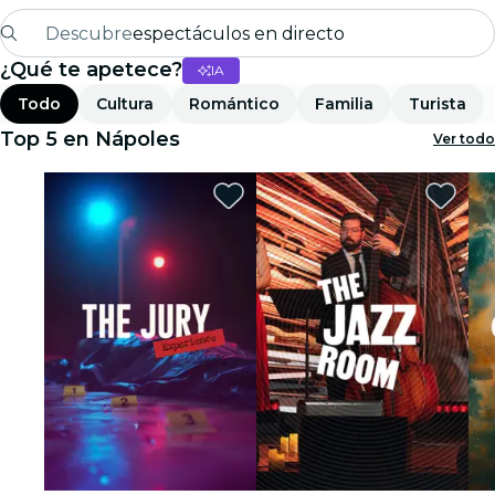
Descubre
espectáculos en directo
¿Qué te apetece?
IA
Madrid
Todo
Cultura
Romántico
Familia
Turista
candlelight
Top 5 en Nápoles
Ver todo
Londres
experiencias y ciudades
São Paulo
exposiciones
Seúl
recorridos por la ciudad
conciertos