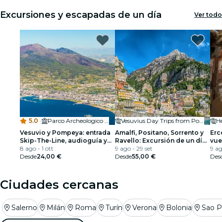
Excursiones y escapadas de un día
Ver todo
5.0
·
Parco Archeologico di Pompei
Vesuvius Day Trips from Pompei
H
Vesuvio y Pompeya: entrada
Amalfi, Positano, Sorrento y
Erc
Skip-The-Line, audioguía y
Ravello: Excursión de un día
vue
viaje de ida y vuelta
8 ago - 1 ott
desde Pompeya
9 ago - 29 set
Vis
9 ag
Desde
24,00 €
Desde
55,00 €
Des
Ciudades cercanas
Salerno
Milán
Roma
Turín
Verona
Bolonia
Sao P