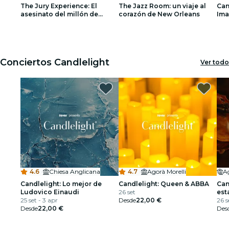
The Jury Experience: El
The Jazz Room: un viaje al
Can
restaurantes
asesinato del millón de
corazón de New Orleans
Ima
dólares
1
1
2
2
3
3
cine
Conciertos Candlelight
Ver todo
4.6
·
Chiesa Anglicana
4.7
·
Agorà Morelli
Ag
Candlelight: Lo mejor de
Candlelight: Queen & ABBA
Can
Ludovico Einaudi
26 set
est
25 set - 3 apr
Desde
22,00 €
26 s
Desde
22,00 €
Des