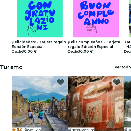
¡Felicidades! - Tarjeta regalo
¡Feliz cumpleaños! - Tarjeta
Tar
Edición Especial
regalo Edición Especial
- N
Desde
30,00 €
Desde
30,00 €
Des
Turismo
Ver todo
5.0
·
Vesuvio
Herculaneum
Re