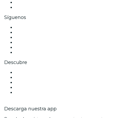
Beneficios corporativos
Tarjetas y cupones de regalo corporativos
Síguenos
Facebook
X (Twitter)
Instagram
TikTok
LinkedIn
Youtube
Descubre
Locales y espacios de eventos en Nápoles
Hoy
Mañana
Esta semana
Este fin de semana
Descarga nuestra app