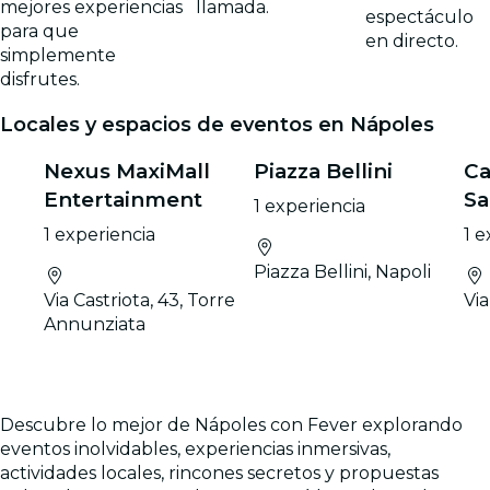
mejores experiencias
llamada.
espectáculo
para que
en directo.
simplemente
disfrutes.
Locales y espacios de eventos en Nápoles
Nexus MaxiMall
Piazza Bellini
Ca
Entertainment
Sa
1 experiencia
1 experiencia
1 e
Piazza Bellini, Napoli
Via Castriota, 43, Torre
Via
Annunziata
Descubre lo mejor de Nápoles con Fever explorando
eventos inolvidables, experiencias inmersivas,
actividades locales, rincones secretos y propuestas