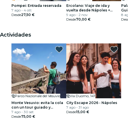
Pompei: Entrada reservada
Ercolano: Viaje de ida y
Pal
7 ago - 4 ott
vuelta desde Nápoles +
Gui
Desde
27,50 €
Visita guiada
9 ago - 2 nov
8 ag
Desde
70,00 €
Des
Actividades
Parco Nazionale del Vesuvio
Via Duomo, 147
Monte Vesuvio: evita la cola
City Escape 2026 - Nápoles
con un tour guiado y
7 ago - 31 ago
transporte desde Pompeya
7 ago - 30 set
Desde
15,00 €
Desde
75,00 €