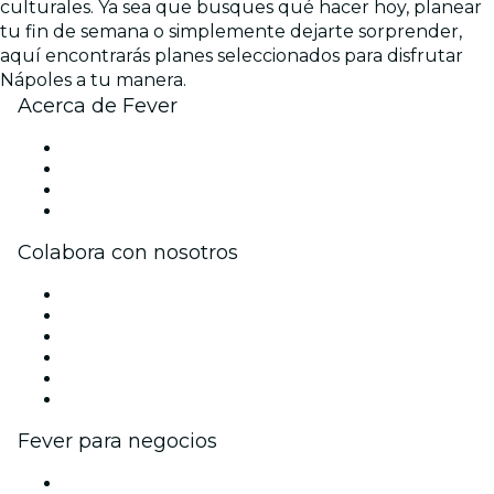
culturales. Ya sea que busques qué hacer hoy, planear
tu fin de semana o simplemente dejarte sorprender,
aquí encontrarás planes seleccionados para disfrutar
Nápoles a tu manera.
Acerca de Fever
Prensa
Únete al equipo
Tarjetas Regalo
Centro de asistencia
Colabora con nosotros
Gestiona tu evento
Publica tu evento
Eventos y beneficios para empresas
Programa de Afiliados
Programa de embajadores e influencers
Colaboraciones de marca
Fever para negocios
Eventos privados y entradas de grupo