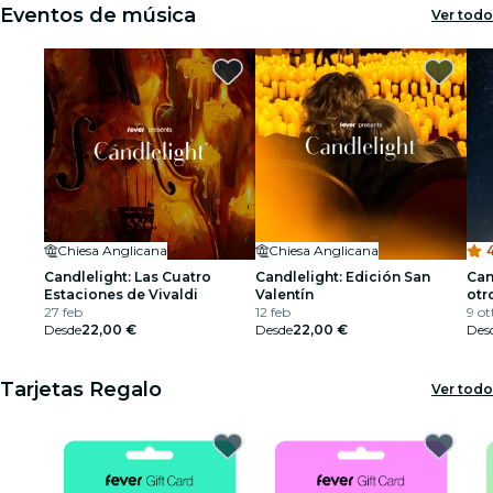
Eventos de música
Ver todo
Chiesa Anglicana
Chiesa Anglicana
Candlelight: Las Cuatro
Candlelight: Edición San
Can
Estaciones de Vivaldi
Valentín
otr
27 feb
12 feb
9 ot
Desde
22,00 €
Desde
22,00 €
Des
Tarjetas Regalo
Ver todo