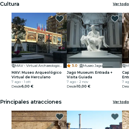
Cultura
Ver todo
MAV - Virtual Archaeological Museum
5.0
·
Museo Jago
M
MAV: Museo Arqueológico
Jago Museum: Entrada +
Cap
Virtual de Herculano
Visita Guiada
Ent
7 ago - 1 ott
7 ago - 2 nov
7 ag
Desde
6,00 €
Desde
10,00 €
Des
Principales atracciones
Ver todo