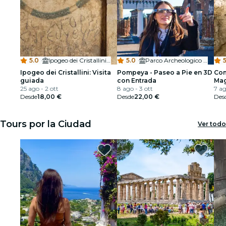
5.0
·
Ipogeo dei Cristallini necropoli ellenistica
5.0
·
Parco Archeologico di Pompei
5
Ipogeo dei Cristallini: Visita
Pompeya - Paseo a Pie en 3D
Com
guiada
con Entrada
Mag
25 ago - 2 ott
8 ago - 3 ott
a L
7 ag
Desde
18,00 €
Desde
22,00 €
Des
Tours por la Ciudad
Ver todo