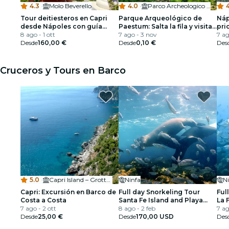
4.3
·
Molo Beverello
4.0
·
Parco Archeologico di Paestum
Tour deitiesteros en Capri
Parque Arqueológico de
Náp
desde Nápoles con guía
Paestum: Salta la fila y visita
pri
local
8 ago - 1 ott
guiada
7 ago - 3 nov
7 ag
Desde
160,00 €
Desde
0,10 €
Des
Cruceros y Tours en Barco
5.0
·
Capri Island – Grotta Bianca
Ninfa
N
Capri: Excursión en Barco de
Full day Snorkeling Tour
Ful
Costa a Costa
Santa Fe Island and Playa
La 
7 ago - 2 ott
Escondida
8 ago - 2 feb
& F
7 ag
Desde
25,00 €
Desde
170,00 USD
Des