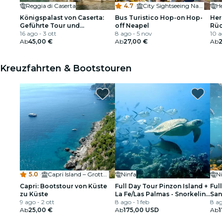
Reggia di Caserta
4.7
·
City Sightseeing Naples
H
Königspalast von Caserta:
Bus Turistico Hop-on Hop-
Her
Geführte Tour und
off Neapel
Rüc
Schlangenbefreiung
16 ago - 3 ott
8 ago - 5 nov
Nea
10 a
Ab
45,00 €
Ab
27,00 €
Ab
Kreuzfahrten & Bootstouren
5.0
·
Capri Island – Grotta Bianca
Ninfa
N
Capri: Bootstour von Küste
Full Day Tour Pinzon Island +
Ful
zu Küste
La Fe/Las Palmas - Snorkeling
San
9 ago - 2 ott
& Fishing
8 ago - 1 feb
Esc
8 ag
Ab
25,00 €
Ab
175,00 USD
Ab