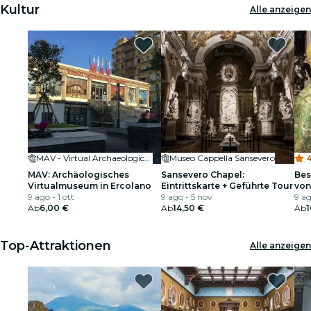
Kultur
Alle anzeigen
MAV - Virtual Archaeological Museum
Museo Cappella Sansevero
MAV: Archäologisches
Sansevero Chapel:
Bes
Virtualmuseum in Ercolano
Eintrittskarte + Geführte Tour
von
9 ago - 1 ott
9 ago - 5 nov
9 ag
Ab
6,00 €
Ab
14,50 €
Ab
1
Top-Attraktionen
Alle anzeigen