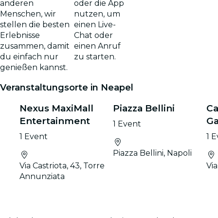
oder die App
anderen
nutzen, um
Menschen, wir
einen Live-
stellen die besten
Chat oder
Erlebnisse
einen Anruf
zusammen, damit
zu starten.
du einfach nur
genießen kannst.
Veranstaltungsorte in Neapel
Nexus MaxiMall
Piazza Bellini
Ca
Entertainment
Ga
1 Event
1 Event
1 
Piazza Bellini, Napoli
Via Castriota, 43, Torre
Via
Annunziata