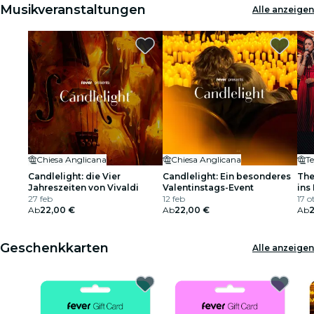
Musikveranstaltungen
Alle anzeigen
Chiesa Anglicana
Chiesa Anglicana
T
Candlelight: die Vier
Candlelight: Ein besonderes
The
Jahreszeiten von Vivaldi
Valentinstags-Event
ins
27 feb
12 feb
17 ot
Ab
22,00 €
Ab
22,00 €
Ab
Geschenkkarten
Alle anzeigen