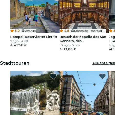
5.0
·
Vesuvio
4.8
·
Museo del Tesoro di San Gennaro
5
Pompei: Reservierter Eintritt
Besuch der Kapelle des San
Jag
9 ago - 4 ott
Gennaro, des
+ G
Ab
27,50 €
Schatzmuseums und des
10 ago - 5 nov
9 ag
Filangieri-Museums
Ab
13,00 €
Ab
1
Stadttouren
Alle anzeigen