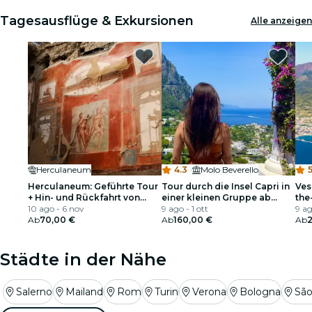
Tagesausflüge & Exkursionen
Alle anzeigen
Herculaneum
4.3
·
Molo Beverello
5
Herculaneum: Geführte Tour
Tour durch die Insel Capri in
Ves
+ Hin- und Rückfahrt von
einer kleinen Gruppe ab
the
Neapel
10 ago - 6 nov
Neapel mit lokaler Führung
9 ago - 1 ott
und
9 ag
Ab
70,00 €
Ab
160,00 €
Ab
Städte in der Nähe
Salerno
Mailand
Rom
Turin
Verona
Bologna
São