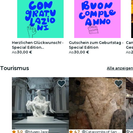
Herzlichen Glückwunsch! -
Gutschein zum Geburtstag -
Can
Special Edition
Special Edition
Ges
Geschenkgutschein
Ab
30,00 €
Ab
30,00 €
Ab
Tourismus
Alle anzeigen
5.0
·
Museo Jago
4.7
·
Catacombs of San Gaudioso
V