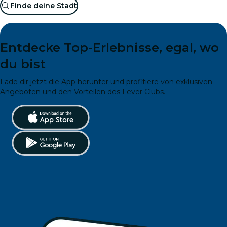
Finde deine Stadt
Entdecke Top-Erlebnisse, egal, wo
du bist
Lade dir jetzt die App herunter und profitiere von exklusiven
Angeboten und den Vorteilen des Fever Clubs.