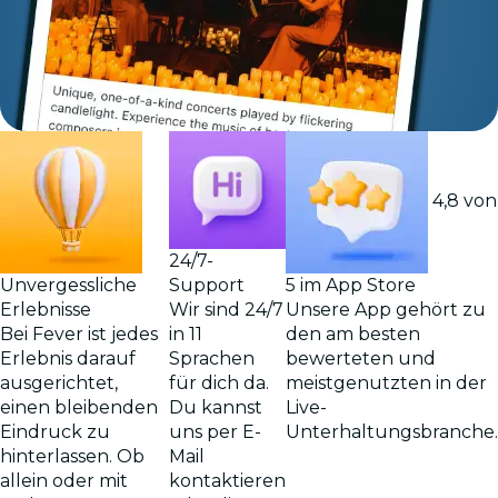
4,8 von
24/7-
Support
Unvergessliche
5 im App Store
Wir sind 24/7
Erlebnisse
Unsere App gehört zu
in 11
Bei Fever ist jedes
den am besten
Sprachen
Erlebnis darauf
bewerteten und
für dich da.
ausgerichtet,
meistgenutzten in der
Du kannst
einen bleibenden
Live-
uns per E-
Eindruck zu
Unterhaltungsbranche.
Mail
hinterlassen. Ob
kontaktieren
allein oder mit