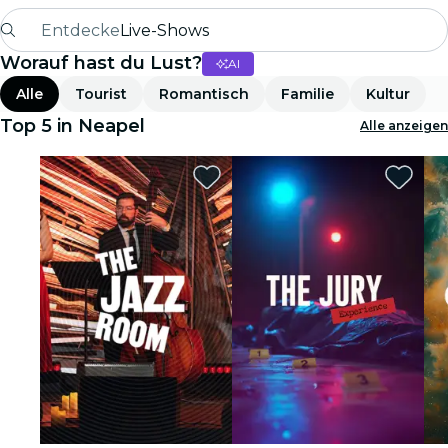
Entdecke
Live-Shows
Worauf hast du Lust?
AI
Madrid
Alle
Tourist
Romantisch
Familie
Kultur
Candlelight
Top 5 in Neapel
Alle anzeigen
London
Erlebnisse und Städte
São Paulo
Seoul
Stadttouren
Konzerte