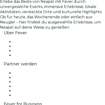
Erlebe das Beste von Neapel mit Fever durch
unvergessliche Events, immersive Erlebnisse, lokale
Aktivitäten, versteckte Orte und kulturelle Highlights.
Ob für heute, das Wochenende oder einfach aus
Neugier – hier findest du ausgewählte Erlebnisse, um
Neapel auf deine Weise zu genießen.
Über Fever
Presse
Wir stellen ein!
Geschenkgutscheine
Hilfe-Center
Partner werden
Fever Zone
Veröffentliche dein Event
Firmenevents & -vorteile
Affiliate-Programm
Botschafter & Influencer-Programm
Markenpartnerschaften
Fever for Business