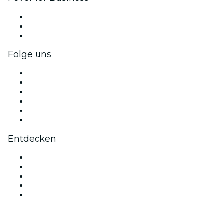
Privatveranstaltungen & Gruppentickets
Firmenvorteile
Firmengeschenkkarten und -gutscheine
Folge uns
Facebook
X (Twitter)
Instagram
TikTok
LinkedIn
YouTube
Entdecken
Veranstaltungsorte in Neapel
Heute
Morgen
Diese Woche
Dieses Wochenende