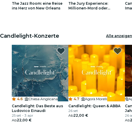
The Jazz Room: eine Reise
The Jury Experience:
Can
Restaurants
ins Herz von New Orleans
Millionen-Mord oder
Ima
Lügennetz?
1
1
2
2
3
3
Kino
Candlelight-Konzerte
Alle anzeigen
4.6
·
Chiesa Anglicana
4.7
·
Agorà Morelli
Ag
Candlelight: Das Beste aus
Candlelight: Queen & ABBA
Can
Ludovico Einaudi
26 set
Jah
25 set - 3 apr
Ab
22,00 €
26 s
Ab
22,00 €
Ab