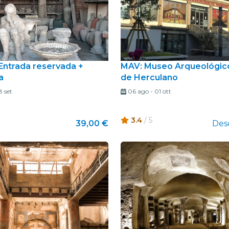
Entrada reservada +
MAV: Museo Arqueológico
a
de Herculano
8 set
06 ago
-
01 ott
3.4
/ 5
39,00 €
Des