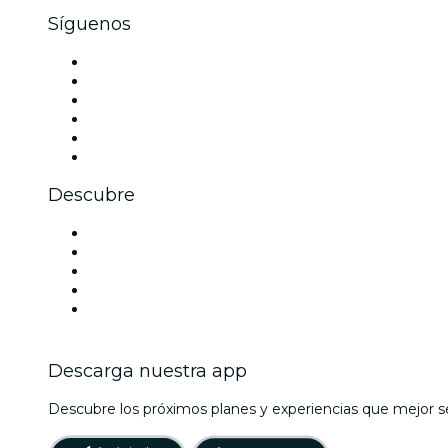
Síguenos
Facebook
X (Twitter)
Instagram
TikTok
LinkedIn
Youtube
Descubre
Locales y espacios de eventos en Nápoles
Hoy
Mañana
Esta semana
Este fin de semana
Descarga nuestra app
Descubre los próximos planes y experiencias que mejor se