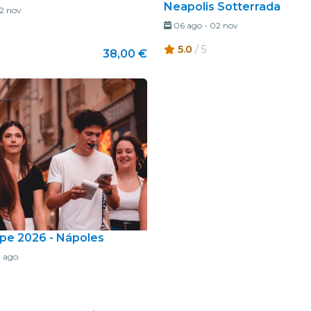
Neapolis Sotterrada
2 nov
06 ago
-
02 nov
5.0
/ 5
38,00 €
ape 2026 - Nápoles
1 ago