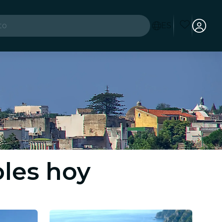
to
ES
es
les hoy
ad