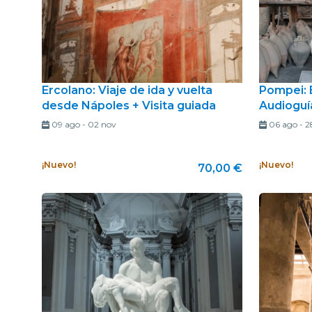
Ercolano: Viaje de ida y vuelta
Pompei: 
desde Nápoles + Visita guiada
Audioguí
09 ago
-
02 nov
06 ago
-
2
¡Nuevo!
¡Nuevo!
70,00 €