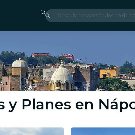
Descubre
espectáculos en direc
Madrid
candlelight
Londres
experiencias y ciudad
São Paulo
exposiciones
s y Planes en Nápo
Seúl
recorridos por la ciud
conciertos