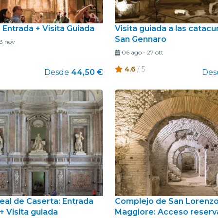
 Entrada + Visita Guiada
Visita guiada a las cata
San Gennaro
3 nov
06 ago
-
27 ott
4.6
/ 5
Desde
44,50 €
Des
eal de Caserta: Entrada
Complejo de San Lorenz
 + Visita guiada
Maggiore: Acceso reserv