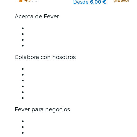
¡Nuevo!
Desde
6,00 €
Acerca de Fever
Prensa
Únete al equipo
Tarjetas Regalo
Centro de asistencia
Colabora con nosotros
Gestiona tu evento
Publica tu evento
Eventos y beneficios para empresas
Programa de Afiliados
Programa de embajadores e influencers
Colaboraciones de marca
Fever para negocios
Eventos privados y entradas de grupo
Beneficios corporativos
Tarjetas y cupones de regalo corporativos