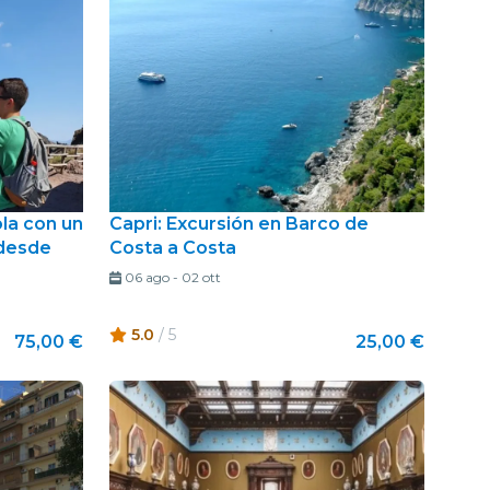
ola con un
Capri: Excursión en Barco de
 desde
Costa a Costa
06 ago
-
02 ott
5.0
/ 5
75,00 €
25,00 €