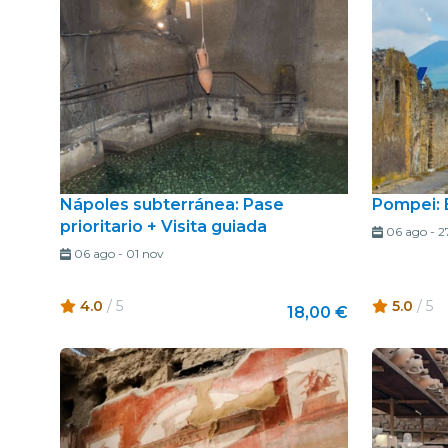
Nápoles subterránea: Pase
Pompei: 
prioritario + Visita guiada
06 ago
-
2
06 ago
-
01 nov
4.0
/ 5
5.0
/ 5
18,00 €