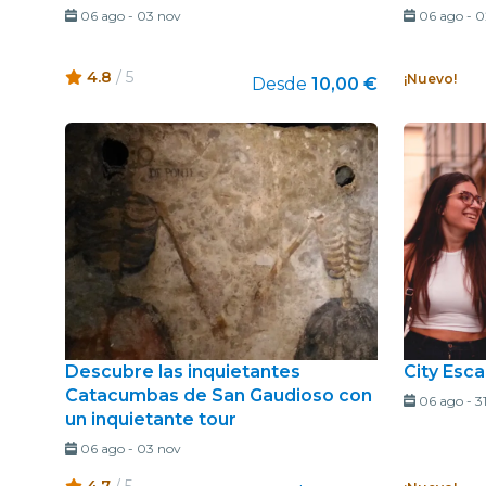
06 ago
-
03 nov
06 ago
-
0
4.8
/ 5
¡Nuevo!
Desde
10,00 €
Descubre las inquietantes
City Esc
Catacumbas de San Gaudioso con
06 ago
-
3
un inquietante tour
06 ago
-
03 nov
4.7
/ 5