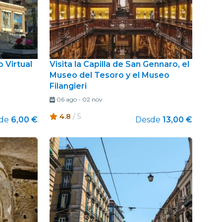
 Virtual
Visita la Capilla de San Gennaro, el
Museo del Tesoro y el Museo
Filangieri
06 ago
-
02 nov
4.8
/ 5
de
6,00 €
Desde
13,00 €