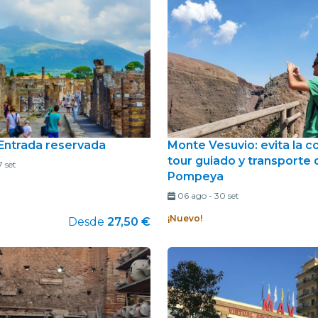
restaurantes
cine
Entrada reservada
Monte Vesuvio: evita la c
tour guiado y transporte
7 set
Pompeya
06 ago
-
30 set
¡Nuevo!
Desde
27,50 €