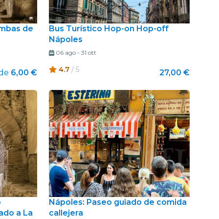
cumbas de
Bus Turístico Hop-on Hop-off
Nápoles
06 ago
-
31 ott
4.7
/ 5
de
6,00 €
27,00 €
o
Nápoles: Paseo guiado de comida
ado a La
callejera