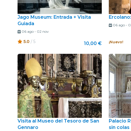
Jago Museum: Entrada + Visita
Ercolano:
Guiada
06 ago
-
0
06 ago
-
02 nov
5.0
/ 5
¡Nuevo!
10,00 €
Visita al Museo del Tesoro de San
Palacio R
Gennaro
sin colas