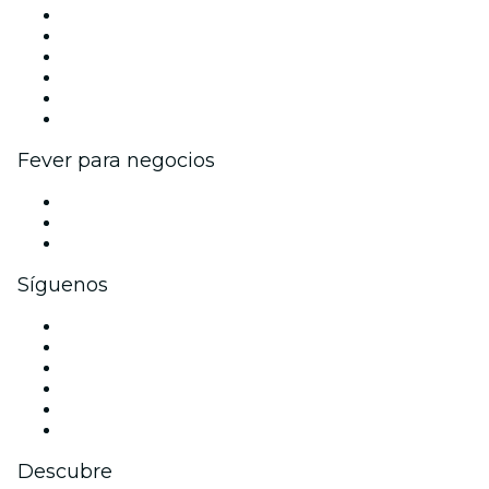
Gestiona tu evento
Publica tu evento
Eventos y beneficios para empresas
Programa de Afiliados
Programa de embajadores e influencers
Colaboraciones de marca
Fever para negocios
Eventos privados y entradas de grupo
Beneficios corporativos
Tarjetas y cupones de regalo corporativos
Síguenos
Facebook
X (Twitter)
Instagram
TikTok
LinkedIn
Youtube
Descubre