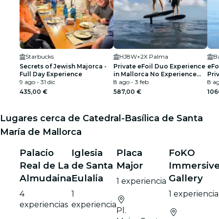
Starbucks
HJ8W+2X Palma
B
Secrets of Jewish Majorca -
Private eFoil Duo Experience
eFo
Full Day Experience
in Mallorca No Experience
Pri
9 ago - 31 dic
Needed
8 ago - 3 feb
Rid
8 ag
435,00 €
587,00 €
106
Lugares cerca de Catedral-Basílica de Santa
María de Mallorca
Palacio
Iglesia
Placa
FoKO
Real de La
de Santa
Major
Immersiv
Almudaina
Eulalia
Gallery
1 experiencia
4
1
1 experiencia
experiencias
experiencia
Pl.