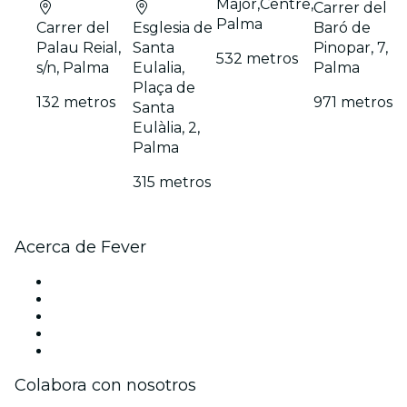
Major,Centre,
Carrer del
Palma
Carrer del
Esglesia de
Baró de
Palau Reial,
Santa
Pinopar, 7,
532 metros
s/n, Palma
Eulalia,
Palma
Plaça de
132 metros
971 metros
Santa
Eulàlia, 2,
Palma
315 metros
Acerca de Fever
Prensa
Únete al equipo
Becas de Excelencia
Tarjetas Regalo
Centro de asistencia
Colabora con nosotros