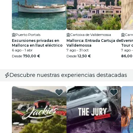
Puerto Portals
Cartoixa de Valldemossa
Carre
Excursiones privadas en
Mallorca: Entrada Cartuja de
Eveni
Mallorca en llaut eléctrico
Valldemossa
Tour 
6 ago - 1 abr
7 ago - 31 oct
7 ago -
Desde
750,00 €
Desde
12,50 €
86,00
Descubre nuestras experiencias destacadas