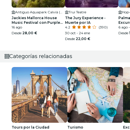
Antiguo Aquapark Calvià (Mallorca)
Trui Teatre
Jackies Mallorca House
The Jury Experience -
Palma
Music Festival con Purple
Muerte por IA
Excur
Disco Machine
16 ago
4.2
(390)
snork
6 ago -
Desde
28,00 €
30 oct - 24 ene
Desde
Desde
22,00 €
Categorías relacionadas
Tours por la Ciudad
Turismo
Exc