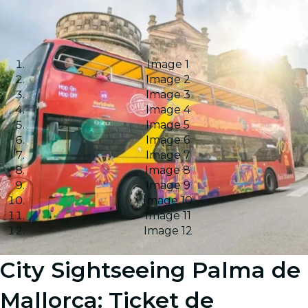
Image 1
Image 2
Image 3
Image 4
Image 5
Image 6
Image 7
Image 8
Image 9
Image 10
Image 11
Image 12
City Sightseeing Palma de
Mallorca: Ticket de