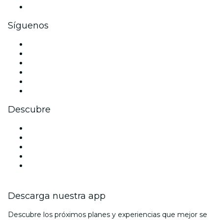
Tarjetas y cupones de regalo corporativos
Síguenos
Facebook
X (Twitter)
Instagram
TikTok
LinkedIn
Youtube
Descubre
Locales y espacios de eventos en Mallorca
España
Halloween
La La Love You
Viva Suecia
Descarga nuestra app
Descubre los próximos planes y experiencias que mejor se