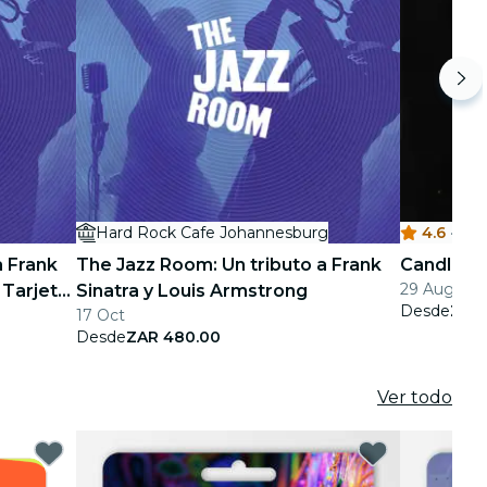
Hard Rock Cafe Johannesburg
4.6
·
N
a Frank
The Jazz Room: Un tributo a Frank
Candlelig
29 Aug - 5
 Tarjeta
Sinatra y Louis Armstrong
Desde
ZAR 
17 Oct
Desde
ZAR 480.00
Ver todo