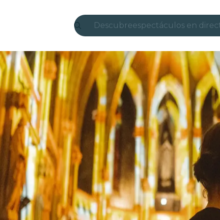
Descubre
espectáculos en direc
Madrid
candlelight
Londres
experiencias y ciudad
São Paulo
exposiciones
Seúl
recorridos por la ciud
conciertos