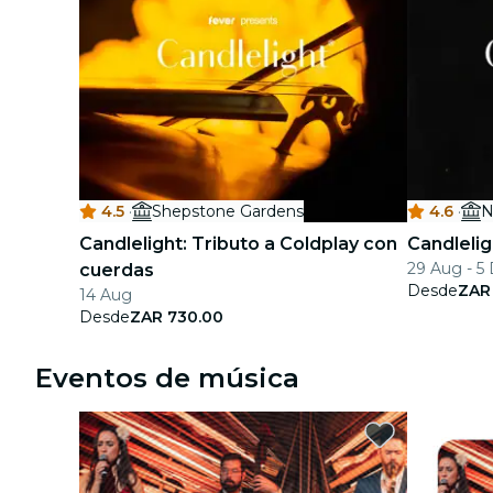
4.5
·
Shepstone Gardens
4.6
·
N
Candlelight: Tributo a Coldplay con
Candlelig
29 Aug - 5
cuerdas
Desde
ZAR
14 Aug
Desde
ZAR 730.00
Eventos de música