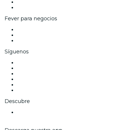
Programa de embajadores e influencers
Colaboraciones de marca
Fever para negocios
Eventos privados y entradas de grupo
Beneficios corporativos
Tarjetas y cupones de regalo corporativos
Síguenos
Facebook
X (Twitter)
Instagram
TikTok
LinkedIn
Youtube
Descubre
Locales y espacios de eventos en Johannesburgo