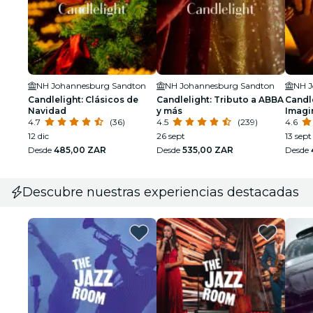
NH Johannesburg Sandton
NH Johannesburg Sandton
NH J
Candlelight: Clásicos de
Candlelight: Tributo a ABBA
Candle
Navidad
y más
Imagi
4.7
(36)
4.5
(239)
4.6
12 dic
26 sept
13 sept
Desde
485,00 ZAR
Desde
535,00 ZAR
Desde
Descubre nuestras experiencias destacadas