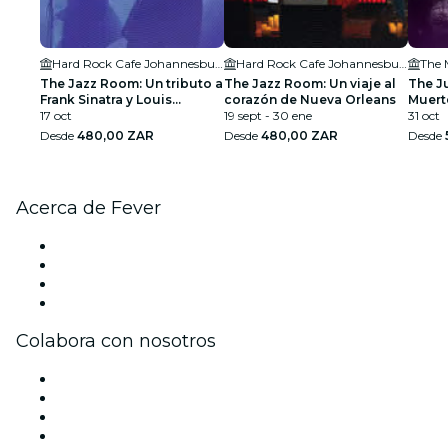
Hard Rock Cafe Johannesburg
Hard Rock Cafe Johannesburg
The 
The Jazz Room: Un tributo a
The Jazz Room: Un viaje al
The J
Frank Sinatra y Louis
corazón de Nueva Orleans
Muert
Armstrong
17 oct
19 sept - 30 ene
31 oct
Desde
480,00 ZAR
Desde
480,00 ZAR
Desde
Acerca de Fever
Prensa
Únete al equipo
Tarjetas Regalo
Centro de asistencia
Colabora con nosotros
Gestiona tu evento
Publica tu evento
Eventos y beneficios para empresas
Programa de Afiliados