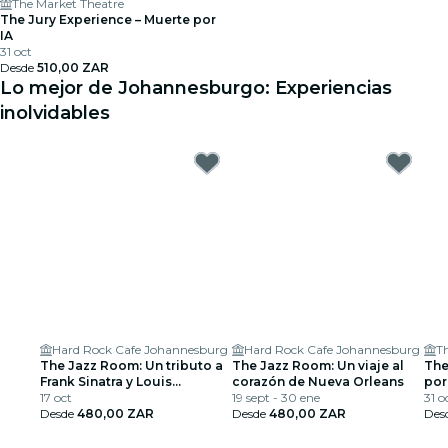
The Market Theatre
The Jury Experience – Muerte por
IA
31 oct
Desde
510,00 ZAR
Lo mejor de Johannesburgo: Experiencias
inolvidables
Hard Rock Cafe Johannesburg
Hard Rock Cafe Johannesburg
T
The Jazz Room: Un tributo a
The Jazz Room: Un viaje al
The
Frank Sinatra y Louis
corazón de Nueva Orleans
por
Armstrong
17 oct
19 sept - 30 ene
31 o
Desde
480,00 ZAR
Desde
480,00 ZAR
Des