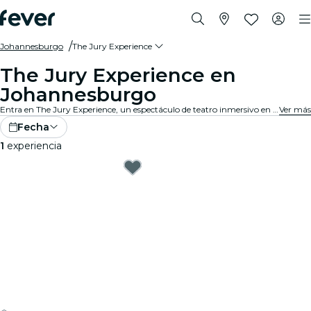
Johannesburgo
The Jury Experience
The Jury Experience en
Johannesburgo
Entra en The Jury Experience, un espectáculo de teatro inmersivo en el que tú eres el jurado popular. Desde triángulos amorosos hasta negligencias médicas, cada caso está lleno de escándalos, drama y giros impactantes. Debate las pruebas, cuestiona los motivos y decide: ¿culpable o inocente?
Ver más
Fecha
1
experiencia