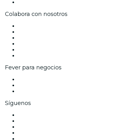
Centro de asistencia
Colabora con nosotros
Gestiona tu evento
Publica tu evento
Eventos y beneficios para empresas
Programa de Afiliados
Programa de embajadores e influencers
Colaboraciones de marca
Fever para negocios
Eventos privados y entradas de grupo
Beneficios corporativos
Tarjetas y cupones de regalo corporativos
Síguenos
Facebook
X (Twitter)
Instagram
TikTok
LinkedIn