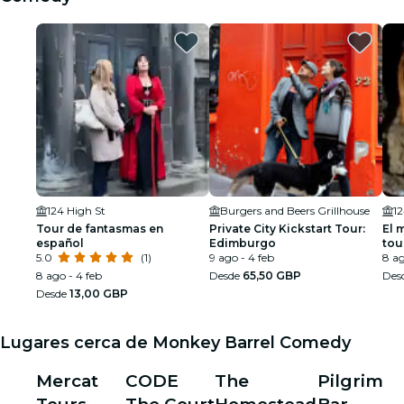
124 High St
Burgers and Beers Grillhouse
12
Tour de fantasmas en
Private City Kickstart Tour:
El 
español
Edimburgo
tou
5.0
(1)
9 ago - 4 feb
fan
8 ag
8 ago - 4 feb
Desde
65,50 GBP
Des
Desde
13,00 GBP
Lugares cerca de Monkey Barrel Comedy
Mercat
CODE
The
Pilgrim