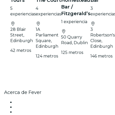
Tours
The Court
Homestead
Bar
Bar /
5
4
3
Fitzgerald’s
experiencias
experiencias
experiencia
1 experiencia
28 Blair
1A
3
Street,
Parliament
Robertson's
50 Quarry
Edinburgh
Square,
Close,
Road, Dublin
Edinburgh
Edinburgh
42 metros
125 metros
124 metros
146 metros
Acerca de Fever
Prensa
Únete al equipo
Tarjetas Regalo