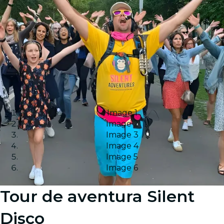
Image 1
Image 2
Image 3
Image 4
Image 5
Image 6
Tour de aventura Silent
Disco