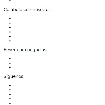
Centro de asistencia
Colabora con nosotros
Gestiona tu evento
Publica tu evento
Eventos y beneficios para empresas
Programa de Afiliados
Programa de embajadores e influencers
Colaboraciones de marca
Fever para negocios
Eventos privados y entradas de grupo
Beneficios corporativos
Tarjetas y cupones de regalo corporativos
Síguenos
Facebook
X (Twitter)
Instagram
TikTok
LinkedIn