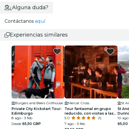
¿Alguna duda?
Contáctanos
aquí
Experiencias similares
Burgers and Beers Grillhouse
Mercat Cross
St A
Private City Kickstart Tour:
Tour fantasmal en grupo
St And
Edimburgo
reducido, con visitas a las
Dunno
8 ago - 3 feb
bodegas subterráneas y
5.0
(1)
10 ago 
bebida gratis en Megget's
Desde
65,50 GBP
7 ago - 3 feb
65,00
Cellar.