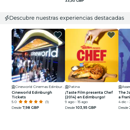
33,50 GBP
Descubre nuestras experiencias destacadas
Cineworld Cinemas Edinburgh
Patina
Asse
Cineworld Edinburgh
¡Taste Film presenta Chef
The J
Tickets
(2014) en Edimburgo!
a Fran
5.0
(1)
9 ago - 15 ago
Armst
4 dic -
Desde
7,98 GBP
Desde
103,95 GBP
Desde