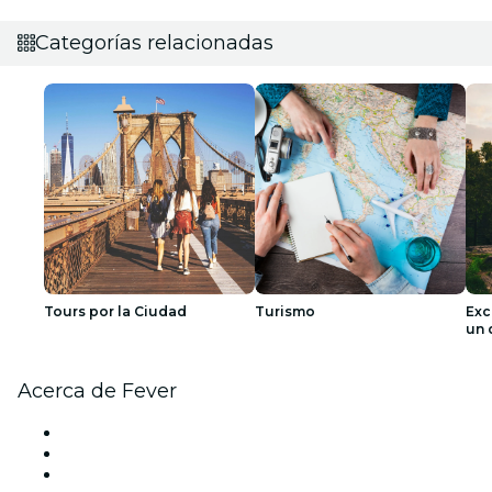
Categorías relacionadas
Tours por la Ciudad
Turismo
Exc
un 
Acerca de Fever
Prensa
Únete al equipo
Tarjetas Regalo