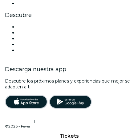
Youtube
Descubre
Locales y espacios de eventos en Edimburgo
Hoy
Mañana
Esta semana
Este fin de semana
Descarga nuestra app
Descubre los próximos planes y experiencias que mejor se
adapten a ti.
Términos de uso
|
Política de privacidad
|
Administrador de cookies
©2026 - Fever
Tickets