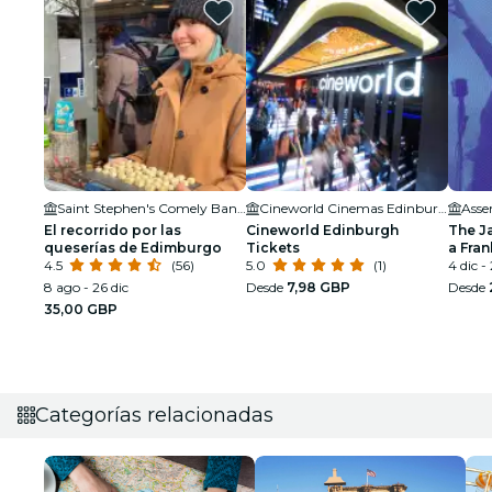
Saint Stephen's Comely Bank Church
Cineworld Cinemas Edinburgh
Asse
El recorrido por las
Cineworld Edinburgh
The J
queserías de Edimburgo
Tickets
a Fran
4.5
(56)
5.0
(1)
Armst
4 dic -
8 ago - 26 dic
Desde
7,98 GBP
Desde
35,00 GBP
Categorías relacionadas