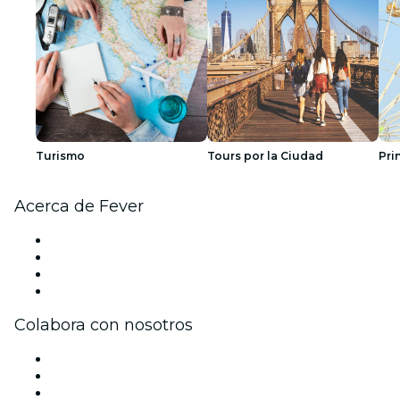
Turismo
Tours por la Ciudad
Pri
Acerca de Fever
Prensa
Únete al equipo
Tarjetas Regalo
Centro de asistencia
Colabora con nosotros
Gestiona tu evento
Publica tu evento
Eventos y beneficios para empresas