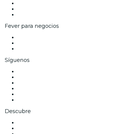
Programa de Afiliados
Programa de embajadores e influencers
Colaboraciones de marca
Fever para negocios
Eventos privados y entradas de grupo
Beneficios corporativos
Tarjetas y cupones de regalo corporativos
Síguenos
Facebook
X (Twitter)
Instagram
TikTok
LinkedIn
Youtube
Descubre
Locales y espacios de eventos en Edimburgo
Hoy
Mañana