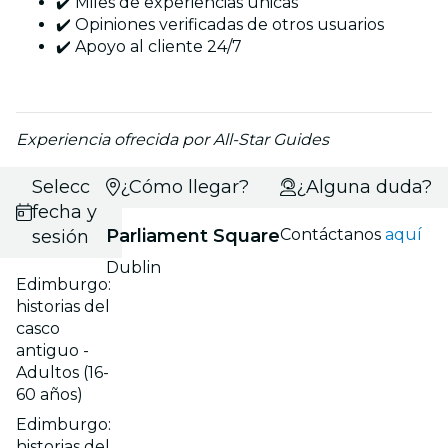
✔️ Miles de experiencias únicas
✔️ Opiniones verificadas de otros usuarios
✔️ Apoyo al cliente 24/7
Experiencia ofrecida por All-Star Guides
Selecciona
¿Cómo llegar?
¿Alguna duda?
fecha y
Parliament Square
Contáctanos
aquí
sesión
Dublin
Edimburgo:
historias del
casco
antiguo -
Adultos (16-
60 años)
Edimburgo:
historias del