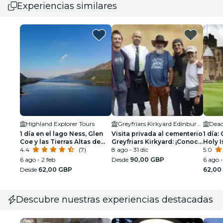
Experiencias similares
Highland Explorer Tours
Greyfriars Kirkyard Edinburgh
Deac
1 día en el lago Ness, Glen
Visita privada al cementerio
1 día:
Coe y las Tierras Altas de
Greyfriars Kirkyard: ¡Conoce
Holy I
Escocia desde Edimburgo
4.4
(7)
a los muertos del antiguo
8 ago - 31 dic
Borde
5.0
Edimburgo!
6 ago - 2 feb
Desde
90,00 GBP
6 ago -
Desde
62,00 GBP
62,00
Descubre nuestras experiencias destacadas