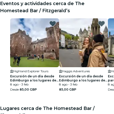
Eventos y actividades cerca de The
Homestead Bar / Fitzgerald’s
Highland Explorer Tours
Haggis Adventures
Hi
Excursión de un día desde
Excursión de un día desde
Exc
Edimburgo a los lugares de
Edimburgo a los lugares de
par
rodaje de Outlander
8 ago - 3 feb
rodaje de Outlander
8 ago - 3 feb
Lom
8 ag
vis
Desde
85,00 GBP
85,00 GBP
Des
Sti
Lugares cerca de The Homestead Bar /