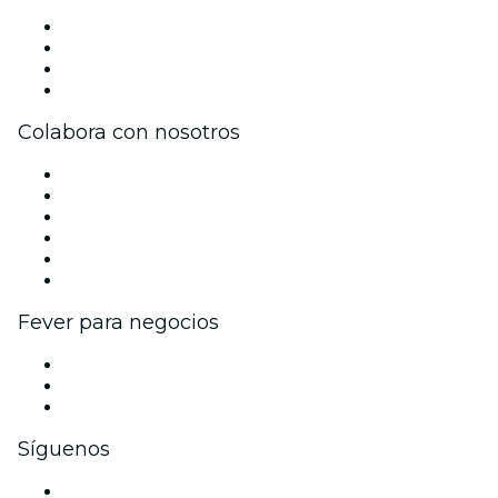
Prensa
Únete al equipo
Tarjetas Regalo
Centro de asistencia
Colabora con nosotros
Gestiona tu evento
Publica tu evento
Eventos y beneficios para empresas
Programa de Afiliados
Programa de embajadores e influencers
Colaboraciones de marca
Fever para negocios
Eventos privados y entradas de grupo
Beneficios corporativos
Tarjetas y cupones de regalo corporativos
Síguenos
Facebook