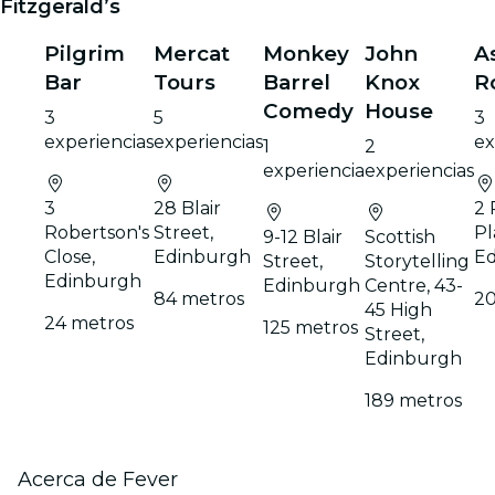
Fitzgerald’s
Pilgrim
Mercat
Monkey
John
A
Bar
Tours
Barrel
Knox
R
Comedy
House
3
5
3
experiencias
experiencias
ex
1
2
experiencia
experiencias
3
28 Blair
2
Robertson's
Street,
Pl
9-12 Blair
Scottish
Close,
Edinburgh
E
Street,
Storytelling
Edinburgh
Edinburgh
Centre, 43-
84 metros
20
45 High
24 metros
125 metros
Street,
Edinburgh
189 metros
Acerca de Fever