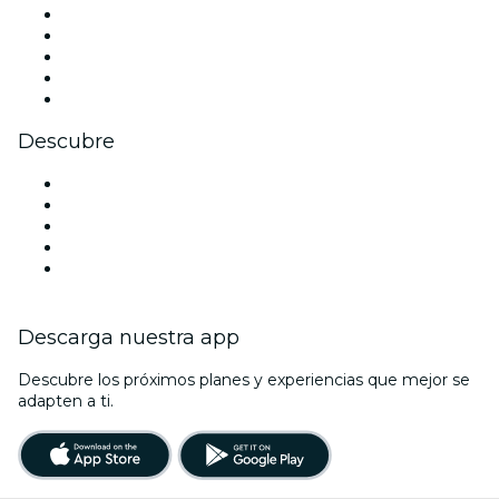
X (Twitter)
Instagram
TikTok
LinkedIn
Youtube
Descubre
Locales y espacios de eventos en Edimburgo
Hoy
Mañana
Esta semana
Este fin de semana
Descarga nuestra app
Descubre los próximos planes y experiencias que mejor se
adapten a ti.