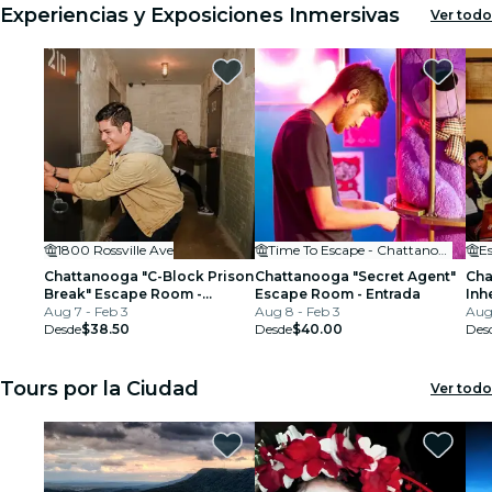
Experiencias y Exposiciones Inmersivas
Ver todo
1800 Rossville Ave
Time To Escape - Chattanooga Escape Room
Chattanooga "C-Block Prison
Chattanooga "Secret Agent"
Cha
Break" Escape Room -
Escape Room - Entrada
Inh
Entrada
Aug 7 - Feb 3
Aug 8 - Feb 3
Ent
Aug 
Desde
$38.50
Desde
$40.00
Des
Tours por la Ciudad
Ver todo