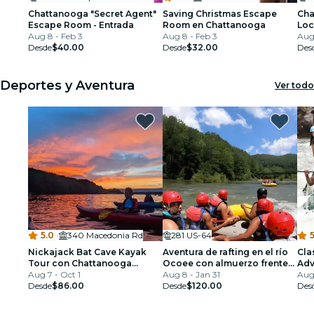
Chattanooga "Secret Agent"
Saving Christmas Escape
Cha
Escape Room - Entrada
Room en Chattanooga
Loc
Aug 8 - Feb 3
Aug 8 - Feb 3
Bol
Aug 
Desde
$40.00
Desde
$32.00
esc
Des
Deportes y Aventura
Ver todo
5.0
·
340 Macedonia Rd
281 US-64
5
Nickajack Bat Cave Kayak
Aventura de rafting en el río
Cla
Tour con Chattanooga
Ocoee con almuerzo frente
Adv
Guided Adventures
Aug 7 - Oct 1
al río
Aug 8 - Jan 31
Aug
Desde
$86.00
Desde
$120.00
Des