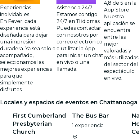
4,8 de 5 en la
Experiencias
Asistencia 24/7
App Store
inolvidables
Estamos contigo
Nuestra
En Fever, cada
24/7 en 11 idiomas.
aplicación se
experiencia está
Puedes contactar
encuentra
diseñada para dejar
con nosotros por
entre las
una impresión
correo electrónico
mejor
duradera. Ya sea solo o
o utilizar la App
valoradas y
acompañado,
para iniciar un chat
más utilizadas
seleccionamos las
en vivo o una
del sector del
mejores experiencias
llamada.
espectáculo
para que
en vivo.
simplemente
disfrutes.
Locales y espacios de eventos en Chattanooga
First Cumberland
The Bus Bar
Na
Presbyterian
Ho
1 experiencia
Church
Ce