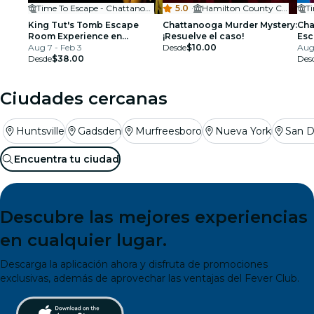
Time To Escape - Chattanooga Escape Room
5.0
·
Hamilton County Clerk Tag and Title
King Tut's Tomb Escape
Chattanooga Murder Mystery:
Cha
Room Experience en
¡Resuelve el caso!
Esc
Chattanooga
Aug 7 - Feb 3
Desde
$10.00
Aug 
Desde
$38.00
Des
Ciudades cercanas
Huntsville
Gadsden
Murfreesboro
Nueva York
San D
Encuentra tu ciudad
Descubre las mejores experiencias
en cualquier lugar.
Descarga la aplicación ahora y disfruta de promociones
exclusivas, además de aprovechar las ventajas del Fever Club.