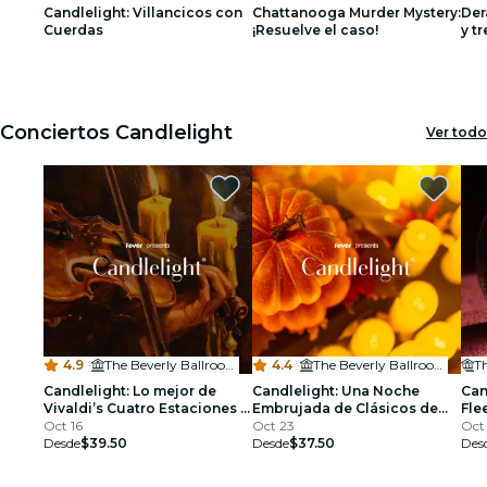
Candlelight: Villancicos con
Chattanooga Murder Mystery:
Der
restaurantes
Cuerdas
¡Resuelve el caso!
y t
1
1
2
2
3
3
cine
Conciertos Candlelight
Ver todo
4.9
·
The Beverly Ballroom at Hotel Chalet
4.4
·
The Beverly Ballroom at Hotel Chalet
Candlelight: Lo mejor de
Candlelight: Una Noche
Can
Vivaldi’s Cuatro Estaciones y
Embrujada de Clásicos de
Fle
más
Oct 16
Halloween
Oct 23
Oct 
Desde
$39.50
Desde
$37.50
Des