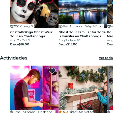
700 Cherry St
West Aquarium Way & Broad Street
ChattaBOOga Ghost Walk
Ghost Tour Familiar for Toda
Bol
Tour en Chattanooga
la Familia en Chattanooga
Med
Aug 7 - Oct 3
Aug 7 - Nov 28
Mus
Aug 
Desde
$16.00
Desde
$15.00
Des
Actividades
Ver todo
Time To Escape - Chattanooga Escape Room
5.0
·
432 Market St