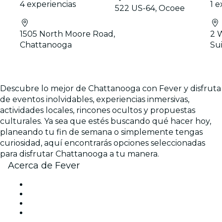
4 experiencias
1 e
522 US-64, Ocoee
1505 North Moore Road,
2 
Chattanooga
Su
Descubre lo mejor de Chattanooga con Fever y disfruta
de eventos inolvidables, experiencias inmersivas,
actividades locales, rincones ocultos y propuestas
culturales. Ya sea que estés buscando qué hacer hoy,
planeando tu fin de semana o simplemente tengas
curiosidad, aquí encontrarás opciones seleccionadas
para disfrutar Chattanooga a tu manera.
Acerca de Fever
Prensa
Únete al equipo
Tarjetas Regalo
Centro de asistencia