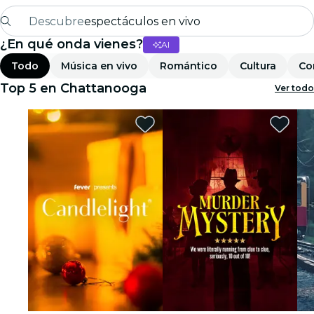
Descubre
espectáculos en vivo
¿En qué onda vienes?
AI
Madrid
Todo
Música en vivo
Romántico
Cultura
Co
candlelight
Top 5 en Chattanooga
Ver todo
Londres
experiencias y ciudades
São Paulo
exposiciones
Seúl
recorridos por la ciudad
conciertos