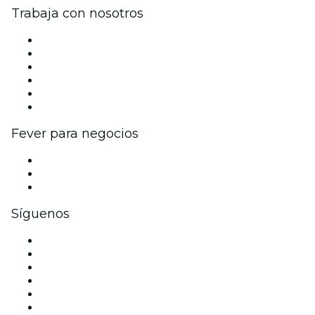
Trabaja con nosotros
Gestiona tu evento
Publica tu evento
Eventos y beneficios para empresas
Programa de Afiliados
Programa de embajadores e influencers
Colaboraciones de marca
Fever para negocios
Eventos privados y boletos de grupo
Beneficios corporativos
Tarjetas y cupones de regalo corporativos
Síguenos
Facebook
X (Twitter)
Instagram
TikTok
LinkedIn
Youtube