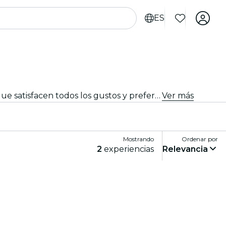
ES
Disfruta de los mejores eventos de comida y bebida en Chattanooga. Explora experiencias gourmet tentadoras que satisfacen todos los gustos y preferencias.
Ver más
Mostrando
Ordenar por
2
experiencias
Relevancia