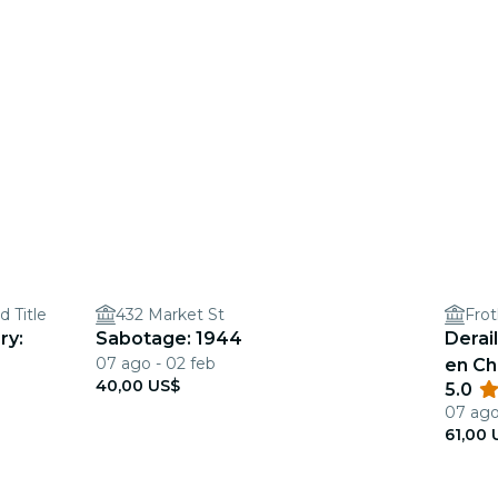
 Title
432 Market St
Fro
ry:
Sabotage: 1944
Derail
07 ago - 02 feb
en Ch
40,00 US$
5.0
07 ago 
61,00 