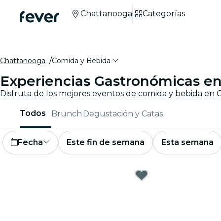
Chattanooga
Categorías
Chattanooga
Comida y Bebida
Experiencias Gastronómicas e
Todos
Brunch
Degustación y Catas
Fecha
Este fin de semana
Esta semana