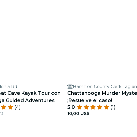
onia Rd
Hamilton County Clerk Tag and
Bat Cave Kayak Tour con
Chattanooga Murder Myste
ga Guided Adventures
¡Resuelve el caso!
(4)
5.0
(1)
ct
10,00 US$