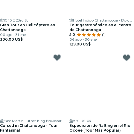
1045 E 23rd St
Hotel Indigo Chattanooga - Downtown by IHG
Gran Tour en Helicóptero en
Tour gastronómico en el centro
Chattanooga
de Chattanooga
06 ago - 31 ene
5.0
(1)
300,00 US$
06 ago - 30 ene
129,00 US$
East Martin Luther King Boulevard & Market Street
869 US-64
Cursed in Chattanooga - Tour
Expedición de Rafting en el Río
Fantasmal
Ocoee (Tour Más Popular)