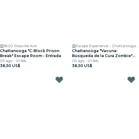
1800 Rossville Ave
Escape Experience - Chattanooga Escape Room Games
Chattanooga "C-Block Prison
Chattanooga "Vacuna:
Break" Escape Room - Entrada
Búsqueda de la Cura Zombie"
05 ago - 01 feb
Entrada para Escape Room
05 ago - 01 feb
38,50 US$
38,50 US$