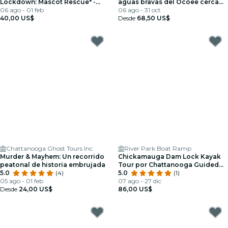
Lockdown: Mascot Rescue" -
aguas bravas del Ocoee cerca
Boleto de admisión para escape
06 ago - 01 feb
de Chattanooga, TN
06 ago - 31 oct
room
40,00 US$
Desde
68,50 US$
Chattanooga Ghost Tours Inc
River Park Boat Ramp
Murder & Mayhem: Un recorrido
Chickamauga Dam Lock Kayak
peatonal de historia embrujada
Tour por Chattanooga Guided
5.0
(4)
Adventures
5.0
(1)
05 ago - 01 feb
07 ago - 27 dic
Desde
24,00 US$
86,00 US$