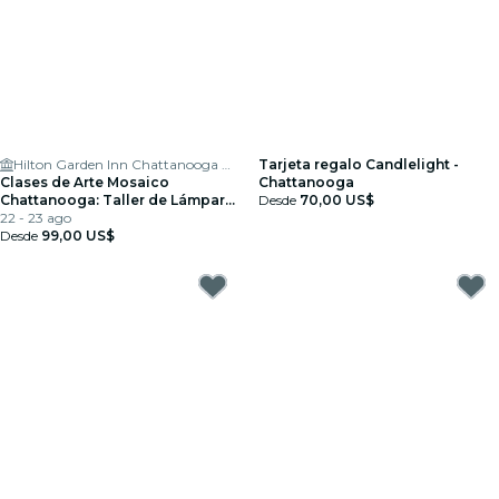
Hilton Garden Inn Chattanooga Downtown
Tarjeta regalo Candlelight -
Clases de Arte Mosaico
Chattanooga
Chattanooga: Taller de Lámparas
Desde
70,00 US$
Turcas
22 - 23 ago
Desde
99,00 US$