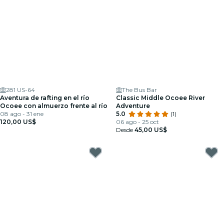
281 US-64
The Bus Bar
Aventura de rafting en el río
Classic Middle Ocoee River
Ocoee con almuerzo frente al río
Adventure
08 ago - 31 ene
5.0
(1)
120,00 US$
06 ago - 25 oct
Desde
45,00 US$