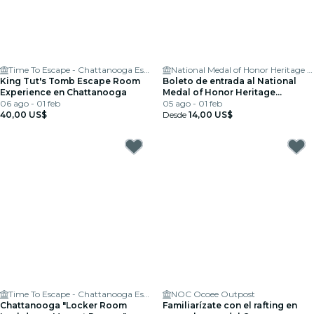
Time To Escape - Chattanooga Escape Room
National Medal of Honor Heritage Center
King Tut's Tomb Escape Room
Boleto de entrada al National
Experience en Chattanooga
Medal of Honor Heritage
06 ago - 01 feb
Museum en Chattanooga
05 ago - 01 feb
40,00 US$
Desde
14,00 US$
Time To Escape - Chattanooga Escape Room
NOC Ocoee Outpost
Chattanooga "Locker Room
Familiarízate con el rafting en