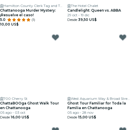
Hamilton County Clerk Tag and Title
The Hotel Chalet
Chattanooga Murder Mystery:
Candlelight: Queen vs. ABBA
¡Resuelve el caso!
29 oct - 19 dic
5.0
(1)
Desde
39,50 US$
10,00 US$
700 Cherry St
West Aquarium Way & Broad Street
ChattaBOOga Ghost Walk Tour
Ghost Tour Familiar for Toda la
en Chattanooga
Familia en Chattanooga
05 ago - 03 oct
05 ago - 28 nov
Desde
16,00 US$
Desde
15,00 US$