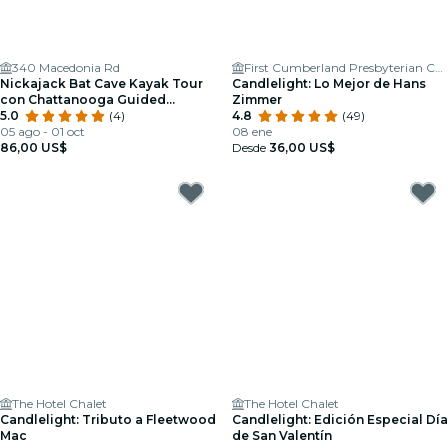
340 Macedonia Rd
First Cumberland Presbyterian Church
Nickajack Bat Cave Kayak Tour
Candlelight: Lo Mejor de Hans
con Chattanooga Guided
Zimmer
Adventures
5.0
(4)
4.8
(49)
05 ago - 01 oct
08 ene
86,00 US$
Desde
36,00 US$
The Hotel Chalet
The Hotel Chalet
Candlelight: Tributo a Fleetwood
Candlelight: Edición Especial Día
Mac
de San Valentín