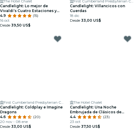
The Hotel Chalet
First Cumberland Presbyterian Church
Candlelight: Lo mejor de
Candlelight: Villancicos con
Vivaldi’s Cuatro Estaciones y
Cuerdas
más
4.9
(15)
18 dic
16 oct
Desde
33,00 US$
Desde
39,50 US$
First Cumberland Presbyterian Church
The Hotel Chalet
Candlelight: Coldplay e Imagine
Candlelight: Una Noche
Dragons
Embrujada de Clásicos de
4.6
(20)
Halloween
4.4
(23)
20 nov - 08 ene
23 oct
Desde
33,00 US$
Desde
37,50 US$