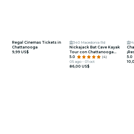
Regal Cinemas Tickets in
340 Macedonia Rd
Chattanooga
Nickajack Bat Cave Kayak
Cha
9,99 US$
Tour con Chattanooga
¡Re
Guided Adventures
5.0
(4)
5.0
05 ago - 01 oct
10,
86,00 US$