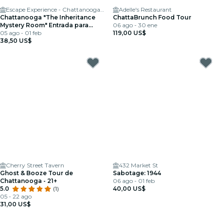
Escape Experience - Chattanooga Escape Room Games
Adelle's Restaurant
Chattanooga "The Inheritance
ChattaBrunch Food Tour
Mystery Room" Entrada para
06 ago - 30 ene
Escape Room
05 ago - 01 feb
119,00 US$
38,50 US$
Cherry Street Tavern
432 Market St
Ghost & Booze Tour de
Sabotage: 1944
Chattanooga - 21+
06 ago - 01 feb
5.0
(1)
40,00 US$
05 - 22 ago
31,00 US$