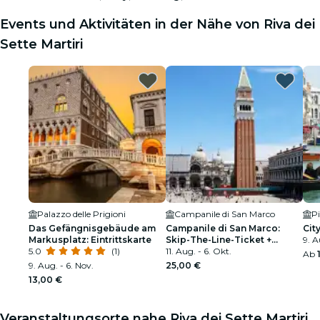
Events und Aktivitäten in der Nähe von Riva dei
Sette Martiri
Palazzo delle Prigioni
Campanile di San Marco
P
Das Gefängnisgebäude am
Campanile di San Marco:
Cit
Markusplatz: Eintrittskarte
Skip-The-Line-Ticket +
9. A
5.0
(1)
Audioguide
11. Aug. - 6. Okt.
Ab
9. Aug. - 6. Nov.
25,00 €
13,00 €
Veranstaltungsorte nahe Riva dei Sette Martiri