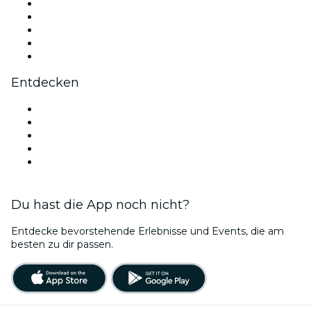
X (Twitter)
Instagram
TikTok
LinkedIn
YouTube
Entdecken
Veranstaltungsorte in Venedig
Heute
Morgen
Diese Woche
Dieses Wochenende
Du hast die App noch nicht?
Entdecke bevorstehende Erlebnisse und Events, die am
besten zu dir passen.