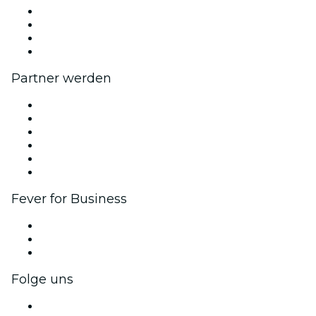
Presse
Wir stellen ein!
Geschenkgutscheine
Hilfe-Center
Partner werden
Fever Zone
Veröffentliche dein Event
Firmenevents & -vorteile
Affiliate-Programm
Botschafter & Influencer-Programm
Markenpartnerschaften
Fever for Business
Privatveranstaltungen & Gruppentickets
Firmenvorteile
Firmengeschenkkarten und -gutscheine
Folge uns
Facebook