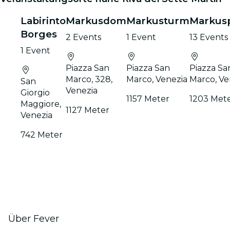
Labirinto
Markusdom
Markusturm
Markusp
Borges
2 Events
1 Event
13 Events
1 Event
Piazza San
Piazza San
Piazza Sa
Marco, 328,
Marco, Venezia
Marco, Ve
San
Venezia
Giorgio
1157 Meter
1203 Met
Maggiore,
1127 Meter
Venezia
742 Meter
Über Fever