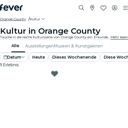
Orange County
Kultur
Kultur in Orange County
Tauche in die reiche Kulturszene von Orange County ein. Erkunde die beliebtesten Museen und Ausstellungen. Nimm an kulturellen Veranstaltungen teil und erweitere deinen Horizont.
Mehr lesen
Alle
Ausstellungen
Museen & Kunstgalerien
Datum
Heute
Dieses Wochenende
Diese Woc
1
Erlebnis