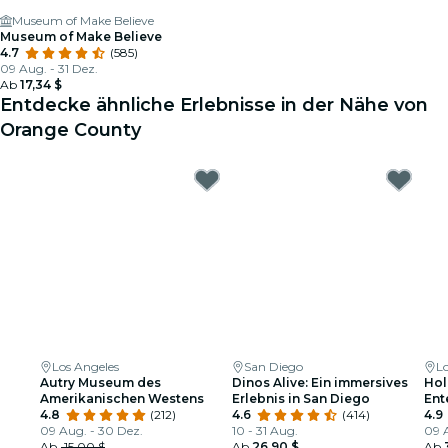
Museum of Make Believe
Museum of Make Believe
4.7
(585)
09 Aug. - 31 Dez.
Ab
17,34 $
Entdecke ähnliche Erlebnisse in der Nähe von
Orange County
Los Angeles
San Diego
L
Autry Museum des
Dinos Alive: Ein immersives
Ho
Amerikanischen Westens
Erlebnis in San Diego
Ent
4.8
(212)
4.6
(414)
4.9
09 Aug. - 30 Dez.
10 - 31 Aug.
09 A
Ab
15,00 $
Ab
26,90 $
Ab