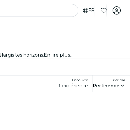
FR
argis tes horizons.
En lire plus...
Découvre
Trier par
1
expérience
Pertinence