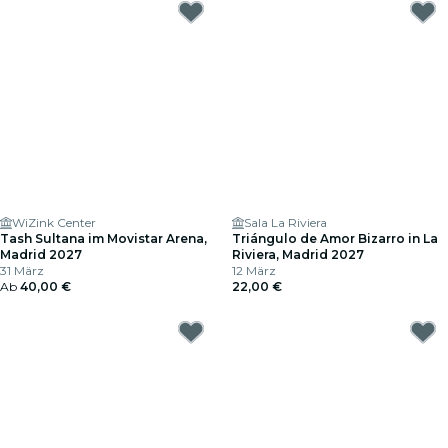
WiZink Center
Sala La Riviera
Tash Sultana im Movistar Arena,
Triángulo de Amor Bizarro in La
Madrid 2027
Riviera, Madrid 2027
31 März
12 März
Ab
40,00 €
22,00 €