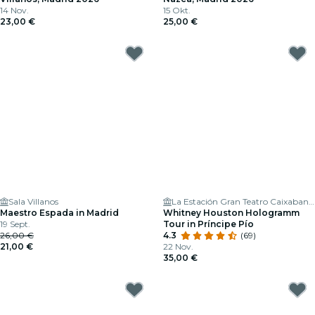
14 Nov.
15 Okt.
23,00 €
25,00 €
Sala Villanos
La Estación Gran Teatro Caixabank Príncipe Pío
Maestro Espada in Madrid
Whitney Houston Hologramm
19 Sept.
Tour in Príncipe Pío
26,00 €
4.3
(69)
21,00 €
22 Nov.
35,00 €