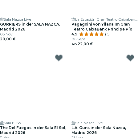
Sala Nazca Live
La Estación Gran Teatro Caixabank Príncipe Pío
GURRIERS in der SALA NAZCA,
Pagagnini von Yllana Im Gran
Madrid 2026
Teatro CaixaBank Príncipe Pío
05 Nov.
4.9
(15)
20,00 €
06 Sept.
Ab
22,00 €
Sala El Sol
Sala Nazca Live
The Del Fuegos in der Sala El Sol,
L.A. Guns in der Sala Nazca,
Madrid 2026
Madrid 2026
11 Nov.
21 Nov.