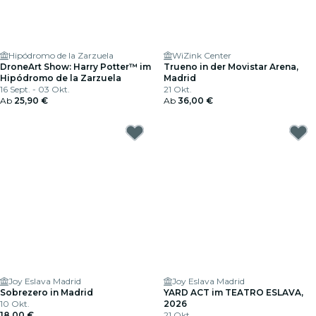
Hipódromo de la Zarzuela
WiZink Center
DroneArt Show: Harry Potter™ im
Trueno in der Movistar Arena,
Hipódromo de la Zarzuela
Madrid
16 Sept. - 03 Okt.
21 Okt.
Ab
25,90 €
Ab
36,00 €
Joy Eslava Madrid
Joy Eslava Madrid
Sobrezero in Madrid
YARD ACT im TEATRO ESLAVA,
10 Okt.
2026
18,00 €
21 Okt.