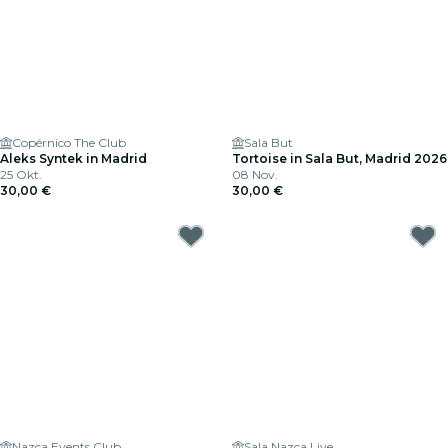
Copérnico The Club
Sala But
Aleks Syntek in Madrid
Tortoise in Sala But, Madrid 2026
25 Okt.
08 Nov.
30,00 €
30,00 €
Nazca Events Club
Sala Nazca Live