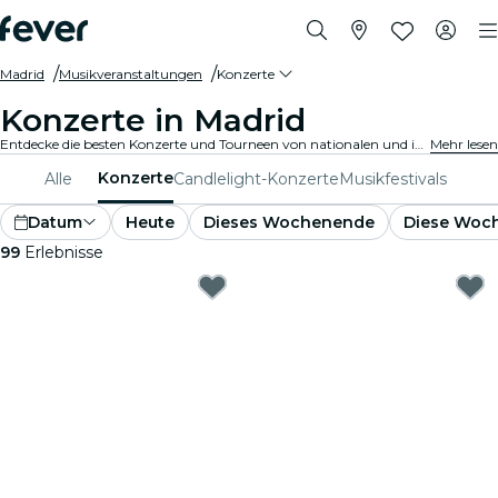
Madrid
Musikveranstaltungen
Konzerte
Konzerte in Madrid
Entdecke die besten Konzerte und Tourneen von nationalen und internationalen Künstlern in Madrid, hole Dir Deine Tickets auf Fever und genieße Top-Musik!
Mehr lesen
Konzerte
Alle
Candlelight-Konzerte
Musikfestivals
Datum
Heute
Dieses Wochenende
Diese Woc
99
Erlebnisse