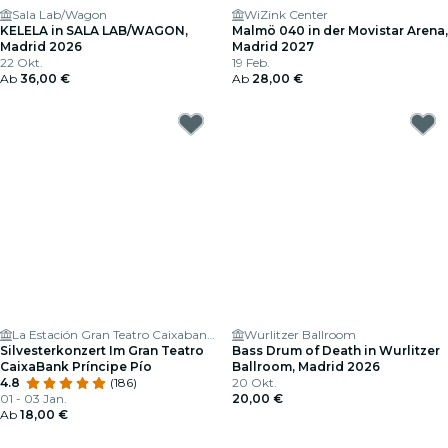
Sala Lab/Wagon
WiZink Center
KELELA in SALA LAB/WAGON,
Malmö 040 in der Movistar Arena,
Madrid 2026
Madrid 2027
22 Okt.
19 Feb.
Ab
36,00 €
Ab
28,00 €
La Estación Gran Teatro Caixabank Príncipe Pío
Wurlitzer Ballroom
Silvesterkonzert Im Gran Teatro
Bass Drum of Death in Wurlitzer
CaixaBank Príncipe Pío
Ballroom, Madrid 2026
4.8
(186)
20 Okt.
01 - 03 Jan.
20,00 €
Ab
18,00 €