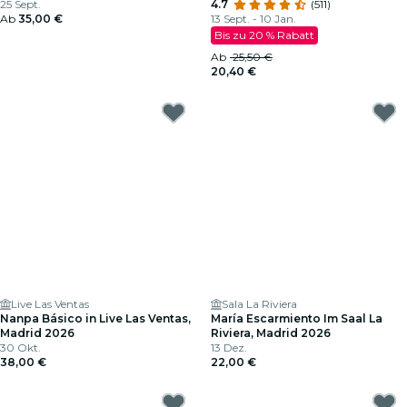
25 Sept.
4.7
(511)
Ab
35,00 €
13 Sept. - 10 Jan.
Bis zu 20 % Rabatt
Ab
25,50 €
20,40 €
Live Las Ventas
Sala La Riviera
Nanpa Básico in Live Las Ventas,
María Escarmiento Im Saal La
Madrid 2026
Riviera, Madrid 2026
30 Okt.
13 Dez.
38,00 €
22,00 €