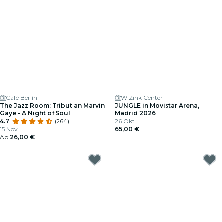
Café Berlín
WiZink Center
The Jazz Room: Tribut an Marvin
JUNGLE in Movistar Arena,
Gaye - A Night of Soul
Madrid 2026
4.7
(264)
26 Okt.
15 Nov.
65,00 €
Ab
26,00 €