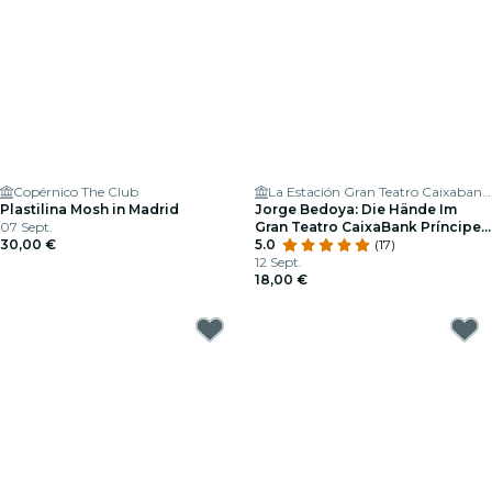
Copérnico The Club
La Estación Gran Teatro Caixabank Príncipe Pío
Plastilina Mosh in Madrid
Jorge Bedoya: Die Hände Im
07 Sept.
Gran Teatro CaixaBank Príncipe
30,00 €
Pío
5.0
(17)
12 Sept.
18,00 €