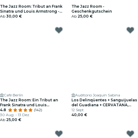
The Jazz Room: Tribut an Frank
The Jazz Room -
Sinatra und Louis Armstrong -
Geschenkgutschein
Geschenkgutschein
Ab
30,00 €
Ab
25,00 €
Café Berlín
Auditorio Joaquín Sabina
The Jazz Room: Ein Tribut an
Los Delinqüentes + Sanguijuelas
Frank Sinatra und Louis
del Guadiana + CERVATANA,
Armstrong
4.8
(142)
Fuenlabrada 2026
12 Sept.
30 Aug. - 13 Dez.
40,00 €
Ab
25,00 €