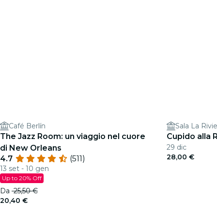
Café Berlín
Sala La Rivie
The Jazz Room: un viaggio nel cuore
Cupido alla 
29 dic
di New Orleans
28,00 €
4.7
(511)
13 set - 10 gen
Up to 20% Off
Da
25,50 €
20,40 €