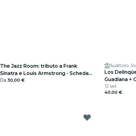
Auditorio Jo
The Jazz Room: tributo a Frank
Los Delinqüe
Sinatra e Louis Armstrong - Scheda
Guadiana + 
Da
30,00 €
regalo
12 set
2026
40,00 €