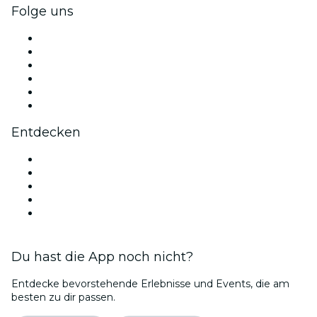
Folge uns
Facebook
X (Twitter)
Instagram
TikTok
LinkedIn
YouTube
Entdecken
Veranstaltungsorte in Fort Lauderdale
Heute
Morgen
Diese Woche
Dieses Wochenende
Du hast die App noch nicht?
Entdecke bevorstehende Erlebnisse und Events, die am
besten zu dir passen.