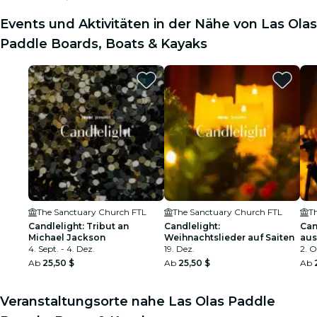
Events und Aktivitäten in der Nähe von Las Olas
Paddle Boards, Boats & Kayaks
The Sanctuary Church FTL
The Sanctuary Church FTL
T
Candlelight: Tribut an
Candlelight:
Can
Michael Jackson
Weihnachtslieder auf Saiten
aus
4. Sept. - 4. Dez.
19. Dez.
Sin
2. O
Ab
25,50 $
Ab
25,50 $
Ab
Veranstaltungsorte nahe Las Olas Paddle