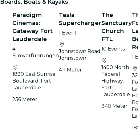
Boards, Boats & Kayaks
Paradigm
Tesla
The
T
Cinemas:
Supercharger
Sanctuary
F
Gateway Fort
Church
L
1 Event
Lauderdale
FTL
B
R
4
10 Events
Johnstown Road,
Filmvorführungen
1 
Johnstown
1400 North
411 Meter
1820 East Sunrise
Federal
32
Boulevard, Fort
Highway,
Fo
Lauderdale
Fort
La
Lauderdale
B
256 Meter
Bo
840 Meter
Fo
La
18