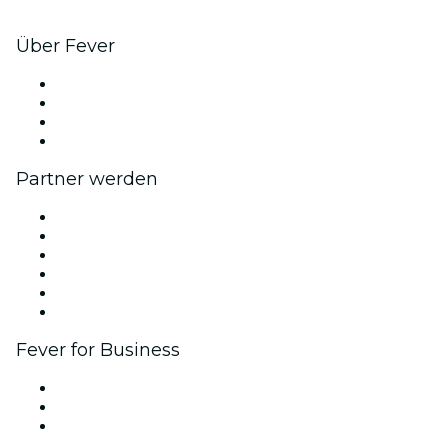
Über Fever
Presse
Wir stellen ein!
Geschenkgutscheine
Hilfe-Center
Partner werden
Fever Zone
Veröffentliche dein Event
Firmenevents & -vorteile
Affiliate-Programm
Botschafter & Influencer-Programm
Markenpartnerschaften
Fever for Business
Privatveranstaltungen & Gruppentickets
Firmenvorteile
Firmengeschenkkarten und -gutscheine