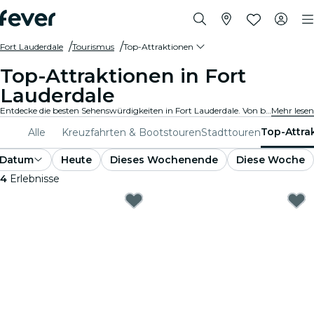
Fort Lauderdale
Tourismus
Top-Attraktionen
Top-Attraktionen in Fort
Lauderdale
Entdecke die besten Sehenswürdigkeiten in Fort Lauderdale. Von berühmten Wahrzeichen und kulturellen Hotspots bis hin zu atemberaubenden Parks und Geheimtipps. Erkunde mit diesen Erlebnissen die Orte, die man unbedingt gesehen haben muss. Entdecke, was Fort Lauderdale wirklich einzigartig macht!
Mehr lesen
Top-Attra
Alle
Kreuzfahrten & Bootstouren
Stadttouren
Datum
Heute
Dieses Wochenende
Diese Woche
4
Erlebnisse