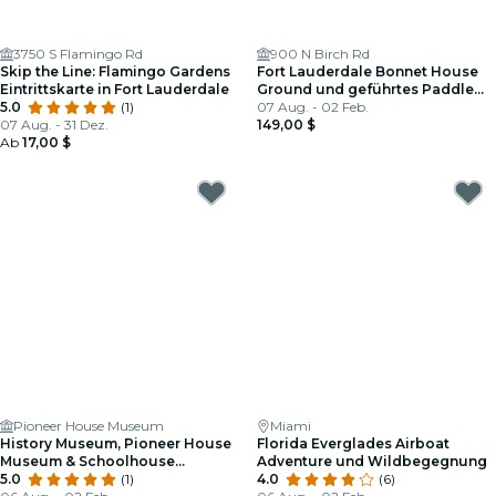
3750 S Flamingo Rd
900 N Birch Rd
Skip the Line: Flamingo Gardens
Fort Lauderdale Bonnet House
Eintrittskarte in Fort Lauderdale
Ground und geführtes Paddle
5.0
(1)
Board Kayak
07 Aug. - 02 Feb.
07 Aug. - 31 Dez.
149,00 $
Ab
17,00 $
Pioneer House Museum
Miami
History Museum, Pioneer House
Florida Everglades Airboat
Museum & Schoolhouse
Adventure und Wildbegegnung
Museum
5.0
(1)
4.0
(6)