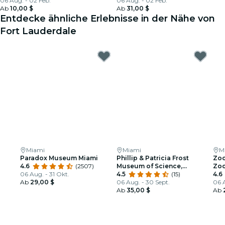
06 Aug. - 02 Feb.
06 Aug. - 02 Feb.
Ab
10,00 $
Ab
31,00 $
Entdecke ähnliche Erlebnisse in der Nähe von
Fort Lauderdale
Miami
Miami
M
Paradox Museum Miami
Phillip & Patricia Frost
Zoo
4.6
(2507)
Museum of Science,
Zo
06 Aug. - 31 Okt.
Aquarium & Planetarium:
4.5
(15)
4.6
Ab
29,00 $
Eintrittskarte
06 Aug. - 30 Sept.
06 
Ab
35,00 $
Ab