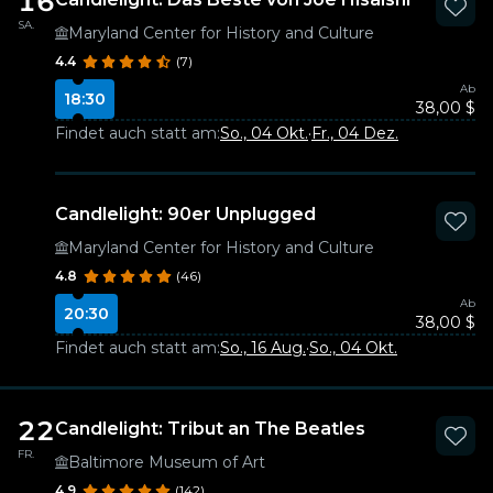
16
SA.
Maryland Center for History and Culture
4.4
(7)
Ab
18:30
38,00 $
Findet auch statt am:
So., 04 Okt.
·
Fr., 04 Dez.
Candlelight: 90er Unplugged
Maryland Center for History and Culture
4.8
(46)
Ab
20:30
38,00 $
Findet auch statt am:
So., 16 Aug.
·
So., 04 Okt.
22
Candlelight: Tribut an The Beatles
FR.
Baltimore Museum of Art
4.9
(142)