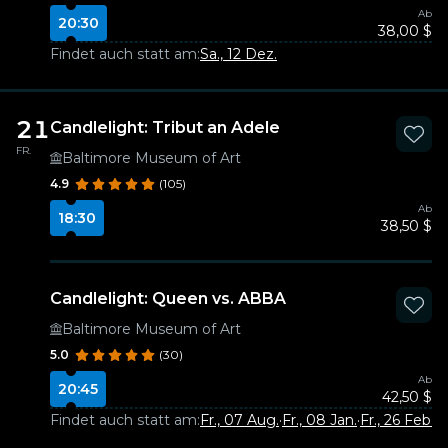
Ab
20:30
38,00 $
Findet auch statt am:
Sa., 12 Dez.
21
Candlelight: Tribut an Adele
FR.
Baltimore Museum of Art
4.9
(105)
Ab
18:30
38,50 $
Candlelight: Queen vs. ABBA
Baltimore Museum of Art
5.0
(30)
Ab
20:45
42,50 $
Findet auch statt am:
Fr., 07 Aug.
·
Fr., 08 Jan.
·
Fr., 26 Feb.