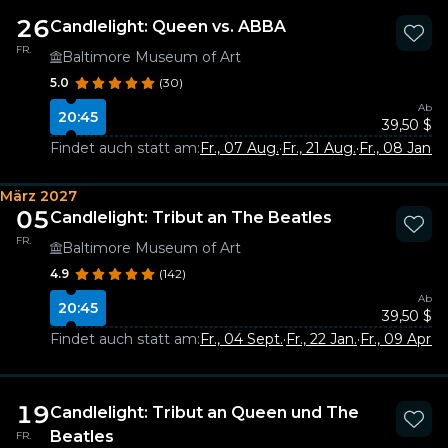
26
Candlelight: Queen vs. ABBA
FR.
Baltimore Museum of Art
5.0
(30)
Ab
20:45
39,50 $
Findet auch statt am:
Fr., 07 Aug.
·
Fr., 21 Aug.
·
Fr., 08 Jan.
März 2027
05
Candlelight: Tribut an The Beatles
FR.
Baltimore Museum of Art
4.9
(142)
Ab
20:45
39,50 $
Findet auch statt am:
Fr., 04 Sept.
·
Fr., 22 Jan.
·
Fr., 09 Apr.
19
Candlelight: Tribut an Queen und The
Beatles
FR.