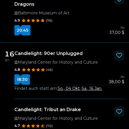
Dragons
Baltimore Museum of Art
4.9
(116)
Ab
20:45
37,00 $
16
Candlelight: 90er Unplugged
SO.
Maryland Center for History and Culture
4.8
(46)
Ab
18:30
38,00 $
Findet auch statt am:
So., 04 Okt.
·
Sa., 16 Jan.
Candlelight: Tribut an Drake
Maryland Center for History and Culture
4.7
(112)