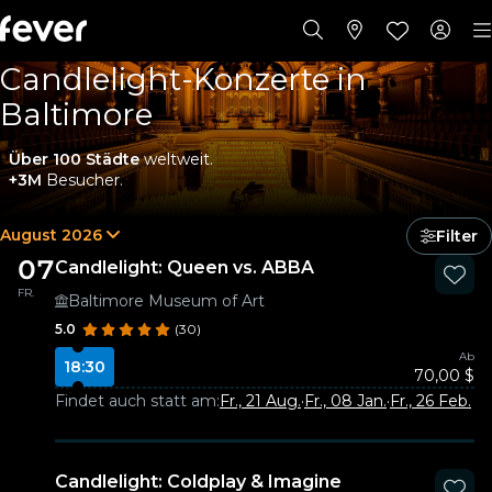
Candlelight-Konzerte in
Baltimore
Über 100 Städte
weltweit.
+3M
Besucher.
August 2026
Filter
07
Candlelight: Queen vs. ABBA
FR.
Baltimore Museum of Art
5.0
(30)
Ab
18:30
70,00 $
Findet auch statt am:
Fr., 21 Aug.
·
Fr., 08 Jan.
·
Fr., 26 Feb.
Candlelight: Coldplay & Imagine