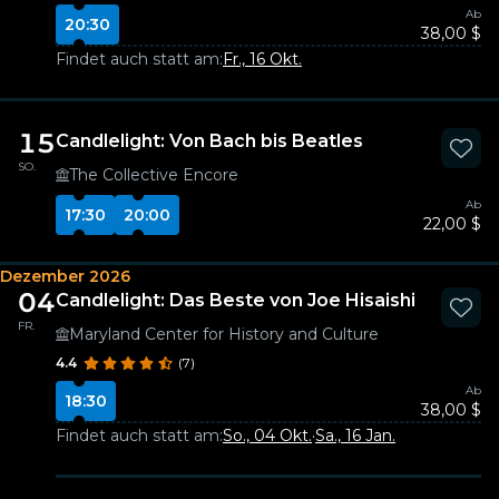
Ab
20:30
38,00 $
Findet auch statt am:
Fr., 16 Okt.
15
Candlelight: Von Bach bis Beatles
SO.
The Collective Encore
Ab
17:30
20:00
22,00 $
Dezember 2026
04
Candlelight: Das Beste von Joe Hisaishi
FR.
Maryland Center for History and Culture
4.4
(7)
Ab
18:30
38,00 $
Findet auch statt am:
So., 04 Okt.
·
Sa., 16 Jan.