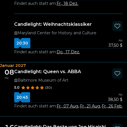
Findet auch statt am:
Fr., 18 Dez.
Candlelight: Weihnachtsklassiker
Maryland Center for History and Culture
Ab
20:30
37,50 $
Findet auch statt am:
Do., 17 Dez.
Januar 2027
08
Candlelight: Queen vs. ABBA
FR.
Baltimore Museum of Art
5.0
(30)
Ab
20:45
38,50 $
Findet auch statt am:
Fr., 07 Aug.
·
Fr., 21 Aug.
·
Fr., 26 Feb.
Candlelight: Das Beste von Joe Hisaishi