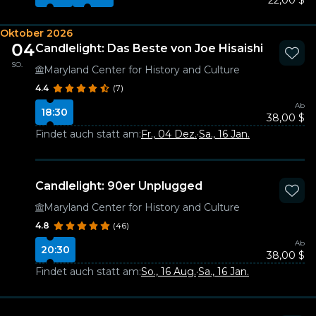
22,00 $
Oktober 2026
04
Candlelight: Das Beste von Joe Hisaishi
SO.
Maryland Center for History and Culture
4.4
(7)
Ab
18:30
38,00 $
Findet auch statt am:
Fr., 04 Dez.
·
Sa., 16 Jan.
Candlelight: 90er Unplugged
Maryland Center for History and Culture
4.8
(46)
Ab
20:30
38,00 $
Findet auch statt am:
So., 16 Aug.
·
Sa., 16 Jan.