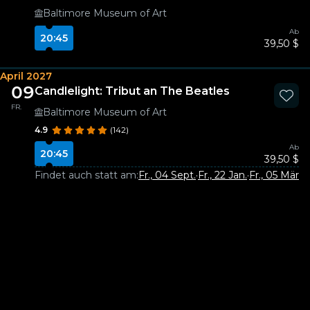
Baltimore Museum of Art
Ab
20:45
39,50 $
April 2027
09
Candlelight: Tribut an The Beatles
FR.
Baltimore Museum of Art
4.9
(142)
Ab
20:45
39,50 $
Findet auch statt am:
Fr., 04 Sept.
·
Fr., 22 Jan.
·
Fr., 05 März