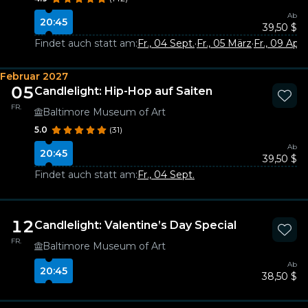
Ab
20:45
39,50 $
Findet auch statt am:
Fr., 04 Sept.
·
Fr., 05 März
·
Fr., 09 Apr.
Februar 2027
05
Candlelight: Hip-Hop auf Saiten
FR.
Baltimore Museum of Art
5.0
(31)
Ab
20:45
39,50 $
Findet auch statt am:
Fr., 04 Sept.
12
Candlelight: Valentine’s Day Special
FR.
Baltimore Museum of Art
Ab
20:45
38,50 $