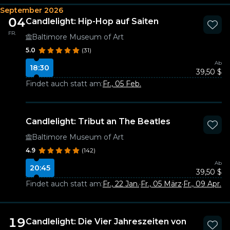
September 2026
04
Candlelight: Hip-Hop auf Saiten
FR.
Baltimore Museum of Art
5.0
(31)
Ab
18:30
39,50 $
Findet auch statt am:
Fr., 05 Feb.
Candlelight: Tribut an The Beatles
Baltimore Museum of Art
4.9
(142)
Ab
20:45
39,50 $
Findet auch statt am:
Fr., 22 Jan.
·
Fr., 05 März
·
Fr., 09 Apr.
19
Candlelight: Die Vier Jahreszeiten von