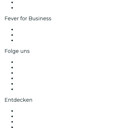
Botschafter & Influencer-Programm
Markenpartnerschaften
Fever for Business
Privatveranstaltungen & Gruppentickets
Firmenvorteile
Firmengeschenkkarten und -gutscheine
Folge uns
Facebook
X (Twitter)
Instagram
TikTok
LinkedIn
YouTube
Entdecken
Veranstaltungsorte in Baltimore
Heute
Morgen
Diese Woche