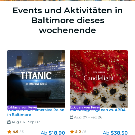
Events und Aktivitäten in
Baltimore dieses
wochenende
Exklusiv von Fever
Exklusiv von Fever
Titanic: Eine immersive Reise
Candlelight: Queen vs. ABBA
in Baltimore
Aug 07
-
Feb 26
Aug 06
-
Sep 07
4.6
/ 5
5.0
/ 5
Ab
$18.90
Ab
$38.50