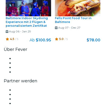
Baltimore Indoor Skydiving
Fells Point Food Tour in
Experience mit 2 Flügen &
Baltimore
personalisiertem Zertifikat
Aug 07
-
Dec 27
Aug 06
-
Jan 29
4.5
/ 5
5.0
/ 5
Ab
$100.95
$78.00
Über Fever
Presse
Wir stellen ein!
Geschenkgutscheine
Hilfe-Center
Partner werden
Fever Zone
Veröffentliche dein Event
Firmenevents & -vorteile
Affiliate-Programm