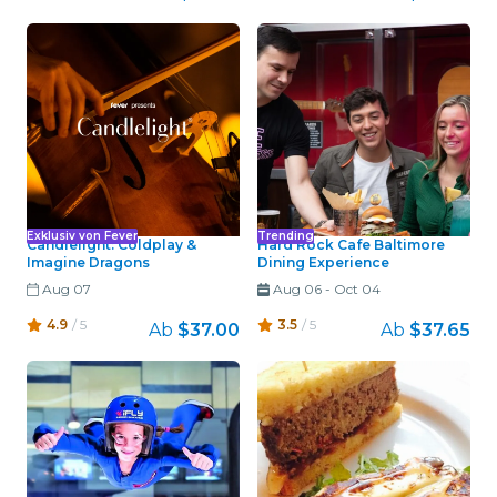
Exklusiv von Fever
Trending
Candlelight: Coldplay &
Hard Rock Cafe Baltimore
Imagine Dragons
Dining Experience
Aug 07
Aug 06
-
Oct 04
4.9
/ 5
3.5
/ 5
Ab
$37.00
Ab
$37.65