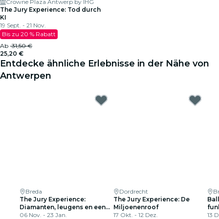
Crowne Plaza Antwerp by IHG
The Jury Experience: Tod durch
KI
19 Sept. - 21 Nov.
Bis zu 20 % Rabatt
Ab
31,50 €
25,20 €
Entdecke ähnliche Erlebnisse in der Nähe von
Antwerpen
Breda
Dordrecht
Br
The Jury Experience:
The Jury Experience: De
Ball
Diamanten, leugens en een
Miljoenenroof
fun
lijk
06 Nov. - 23 Jan.
17 Okt. - 12 Dez.
Spe
13 D