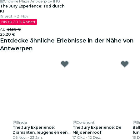
Crowne Plaza Antwerp by IHG
The Jury Experience: Tod durch
KI
19 Sept. - 21 Nov.
Bis zu 20 % Rabatt
Ab
31,50 €
25,20 €
Entdecke ähnliche Erlebnisse in der Nähe von
Antwerpen
Breda
Dordrecht
Br
The Jury Experience:
The Jury Experience: De
Ball
Diamanten, leugens en een
Miljoenenroof
fun
lijk
06 Nov. - 23 Jan.
17 Okt. - 12 Dez.
Spe
13 D