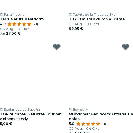
Terra Natura
Fuente de la Plaza del Mar
Terra Natura Benidorm
Tuk Tuk Tour durch Alicante
4.9
(21)
09 Aug. - 30 Sept.
08 Aug. - 01 Nov.
99,95 €
Ab
27,00 €
Explanada de España
Benidorm
TOP Alicante: Geführte Tour mit
Mundomar Benidorm: Entrada sin
deinem Handy
colas
5,00 €
5.0
(11)
09 Aug. - 04 Okt.