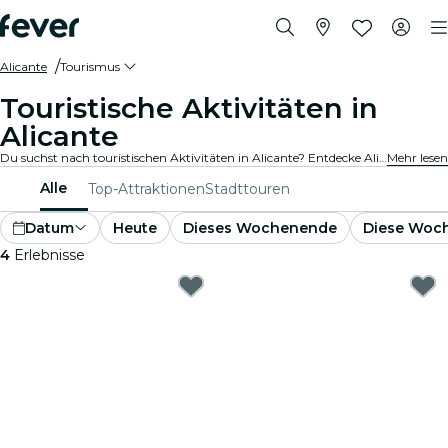
Alicante
Tourismus
Touristische Aktivitäten in
Alicante
Du suchst nach touristischen Aktivitäten in Alicante? Entdecke Alicante – mach dich bereit für ein Abenteuer nach dem anderen mit diesen spannenden Erlebnissen, die speziell für Touristen entwickelt wurden. Erlebe das Beste von Alicante !
Mehr lesen
Alle
Top-Attraktionen
Stadttouren
Datum
Heute
Dieses Wochenende
Diese Woc
4
Erlebnisse