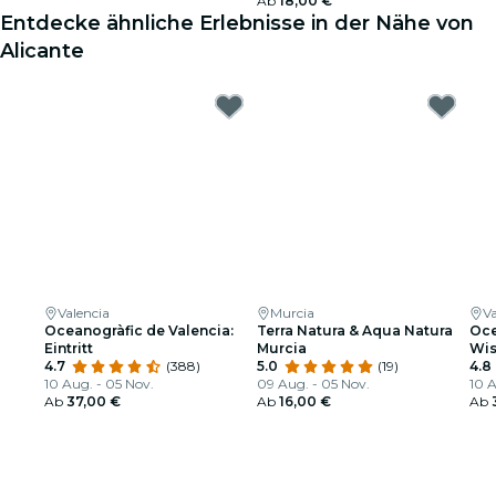
Ab
18,00 €
Entdecke ähnliche Erlebnisse in der Nähe von
Alicante
Valencia
Murcia
Va
Oceanogràfic de Valencia:
Terra Natura & Aqua Natura
Oce
Eintritt
Murcia
Wis
4.7
(388)
5.0
(19)
ასე
4.8
10 Aug. - 05 Nov.
09 Aug. - 05 Nov.
10 A
Ab
37,00 €
Ab
16,00 €
Ab