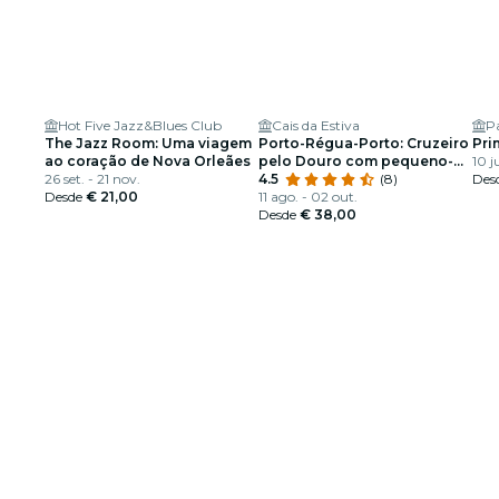
Hot Five Jazz&Blues Club
Cais da Estiva
P
The Jazz Room: Uma viagem
Porto-Régua-Porto: Cruzeiro
Pri
ao coração de Nova Orleães
pelo Douro com pequeno-
10 j
26 set. - 21 nov.
almoço e almoço
4.5
(8)
Des
Desde
€ 21,00
11 ago. - 02 out.
Desde
€ 38,00