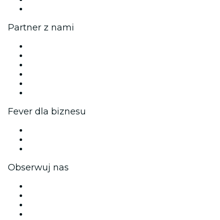
Centrum pomocy
Partner z nami
Zarządzaj swoim wydarzeniem
Opublikuj wydarzenie
Wydarzenia firmowe i benefity
Program partnerski
Program ambasadorów i influencerów
Współpraca z marką
Fever dla biznesu
Wydarzenia prywatne i bilety grupowe
Korzyści korporacyjne
Firmowe karty podarunkowe i vouchery
Obserwuj nas
Facebook
X (Twitter)
Instagram
TikTok