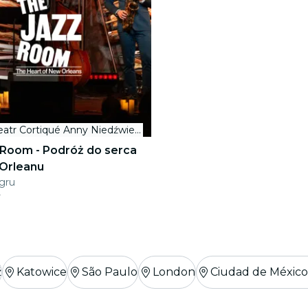
Teatr Cortiqué Anny Niedźwiedź
 Room - Podróż do serca
Orleanu
 gru
ź
Katowice
São Paulo
London
Ciudad de Méxic