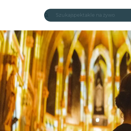
Szukaj
spektakle na żywo
Madryt
Candlelight
Londyn
wydarzenia i miasta
São Paulo
wystawy
Seul
wycieczki miejskie
koncerty