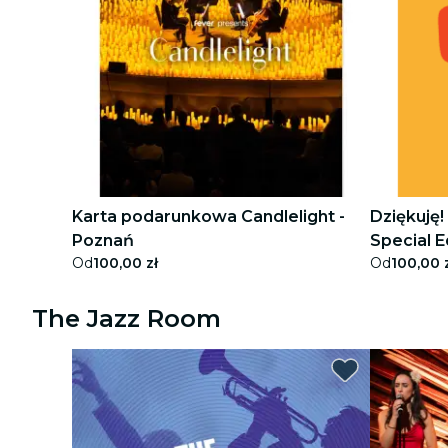
Karta podarunkowa Candlelight -
Dziękuję
Poznań
Special E
Od
100,00 zł
Od
100,00 
The Jazz Room