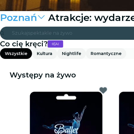
Poznań
Atrakcje: wydarze
Szukaj
spektakle na żywo
Co cię kręci?
AI
Madryt
Wszystkie
Kultura
Nightlife
Romantyczne
Candlelight
Londyn
Występy na żywo
wydarzenia i miasta
São Paulo
wystawy
Seul