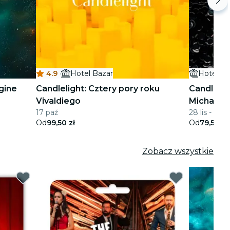
4.9
·
Hotel Bazar
Hotel Ba
gine
Candlelight: Cztery pory roku
Candlelig
Vivaldiego
Michaela
17 paź
28 lis - 17 s
Od
99,50 zł
Od
79,50 zł
Zobacz wszystkie