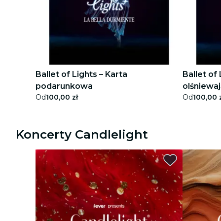
wycieczki miejskie
koncerty
restauracje
kino
Ballet of Lights – Karta
Ballet of
podarunkowa
olśniewaj
Od
100,00 zł
Od
100,00 
Podarun
Koncerty Candlelight