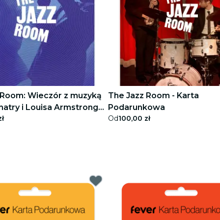
 Room: Wieczór z muzyką
The Jazz Room - Karta
natry i Louisa Armstronga -
Podarunkowa
zł
Od
100,00 zł
darunkowa