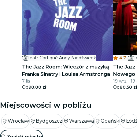
Teatr Cortiqué Anny Niedźwiedź
4.7
·
The Jazz Room: Wieczór z muzyką
The Jazz
Franka Sinatry i Louisa Armstronga
Nowego 
7 lis
19 wrz - 19
Od
90,00 zł
Od
80,50 zł
Miejscowości w pobliżu
Wrocław
Bydgoszcz
Warszawa
Gdańsk
Łód
Znajdź miasto