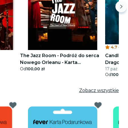
4.7
·
H
The Jazz Room - Podróż do serca
Candlelig
Nowego Orleanu - Karta
Dragons
Od
100,00 zł
17 paź - 26 
Podarunkowa
Od
100,00 z
Zobacz wszystkie