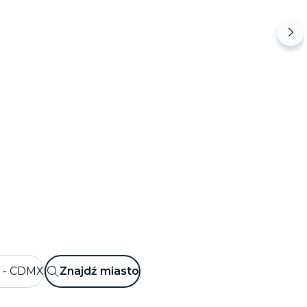
o - CDMX
Znajdź miasto