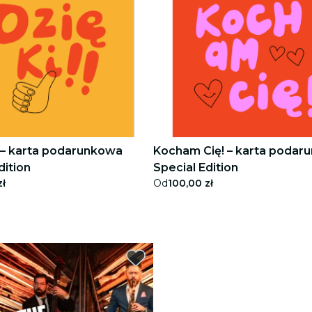
! – karta podarunkowa
Kocham Cię! – karta podar
dition
Special Edition
zł
Od
100,00 zł