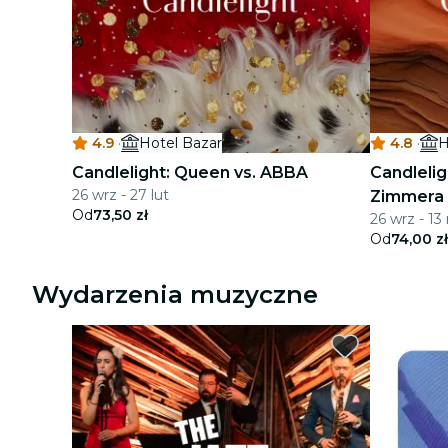
4.9
·
Hotel Bazar
4.8
·
H
Candlelight: Queen vs. ABBA
Candlelig
26 wrz - 27 lut
Zimmera
Od
73,50 zł
26 wrz - 13
Od
74,00 zł
Wydarzenia muzyczne