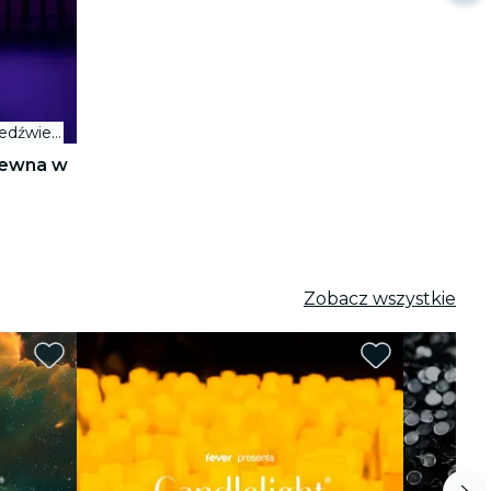
Teatr Cortiqué Anny Niedźwiedź
ólewna w
Zobacz wszystkie