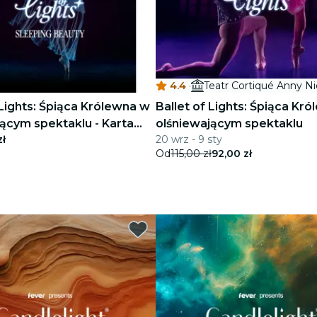
4.4
·
 Lights: Śpiąca Królewna w
Ballet of Lights: Śpiąca Kr
ącym spektaklu - Karta
olśniewającym spektaklu
zł
20 wrz - 9 sty
kowa
Od
115,00 zł
92,00 zł