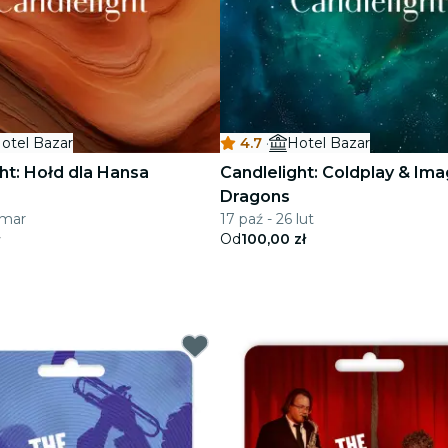
otel Bazar
4.7
·
Hotel Bazar
ht: Hołd dla Hansa
Candlelight: Coldplay & Ima
Dragons
 mar
17 paź - 26 lut
Od
100,00 zł