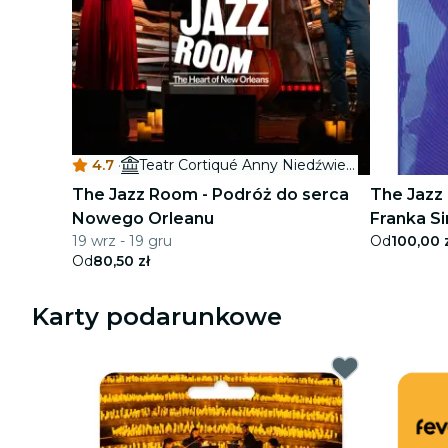
4.7
·
Teatr Cortiqué Anny Niedźwiedź
The Jazz Room - Podróż do serca
The Jazz
Nowego Orleanu
Franka Si
19 wrz - 19 gru
Od
100,00 
Karta Po
Od
80,50 zł
Karty podarunkowe