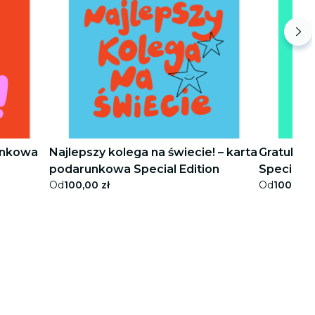
unkowa
Najlepszy kolega na świecie! – karta
Gratulacj
podarunkowa Special Edition
Special E
Od
100,00 zł
Od
100,00 z